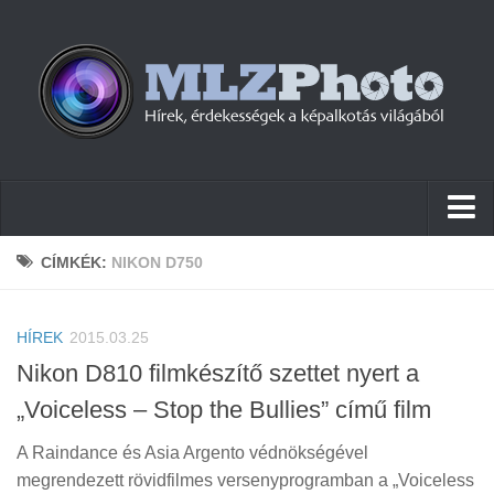
Hírek
CÍMKÉK:
NIKON D750
Pletykák
HÍREK
Cikkek
2015.03.25
Nikon D810 filmkészítő szettet nyert a
Szoftver
„Voiceless – Stop the Bullies” című film
Firmware
A Raindance és Asia Argento védnökségével
Tudástár
megrendezett rövidfilmes versenyprogramban a „Voiceless