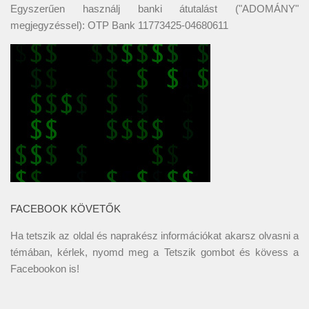
Egyszerűen használj banki átutalást ("ADOMÁNY"
megjegyzéssel): OTP Bank 11773425-04680611
FACEBOOK KÖVETŐK
Ha tetszik az oldal és naprakész információkat akarsz olvasni a
témában, kérlek, nyomd meg a Tetszik gombot és kövess a
Facebookon
is!