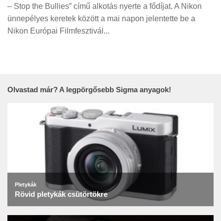
Tanácsok
– Stop the Bullies” című alkotás nyerte a fődíjat. A Nikon
ünnepélyes keretek között a mai napon jelentette be a
Érdekességek
Nikon Európai Filmfesztivál...
Helyszíni Riport
E-BB
Olvastad már? A legpörgősebb Sigma anyagok!