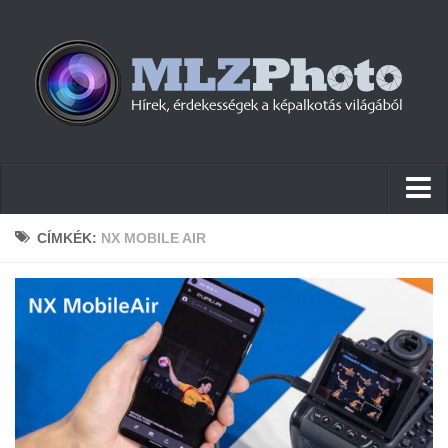
Hírek
CÍMKÉK:
NX MOBILE AIR
Pletykák
Cikkek
Szoftver
Firmware
Tudástár