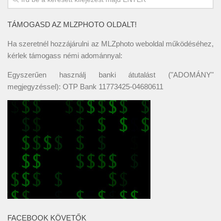
TÁMOGASD AZ MLZPHOTO OLDALT!
Ha szeretnél hozzájárulni az MLZphoto weboldal működéséhez,
kérlek támogass némi adománnyal:
Egyszerűen használj banki átutalást ("ADOMÁNY"
megjegyzéssel): OTP Bank 11773425-04680611
FACEBOOK KÖVETŐK