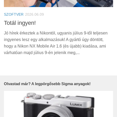
Tanácsok
Érdekességek
SZOFTVER
2026.06.09
Helyszíni Riport
Totál ingyen!
E-BB
Jó hírek érkeztek a Nikontól, ugyanis július 9-től teljesen
ingyenes lesz egy alkalmazásuk! A gyártó úgy döntött,
hogy a Nikon NX Mobile Air 1.6 (és újabb) kiadása, ami
várhatóan majd július 9-én jelenik meg,...
Olvastad már? A legpörgősebb Sigma anyagok!