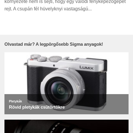
környezete nem is sejti, hogy egy valódi fényképezőgépet
Tanácsok
rejt. A csupán fél hüvelyknyi vastagságú...
Érdekességek
Helyszíni Riport
E-BB
Olvastad már? A legpörgősebb Sigma anyagok!