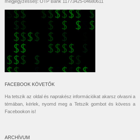
megjegyzéssel): OTP Bank 11773425-04680611
FACEBOOK KÖVETŐK
Ha tetszik az oldal és naprakész információkat akarsz olvasni a
témában, kérlek, nyomd meg a Tetszik gombot és kövess a
Facebookon
is!
ARCHÍVUM