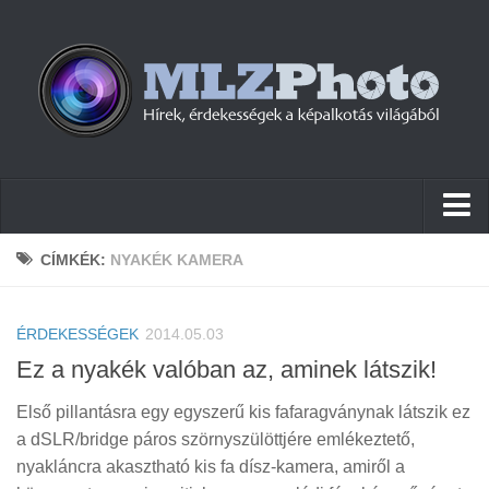
Hírek
CÍMKÉK:
NYAKÉK KAMERA
Pletykák
ÉRDEKESSÉGEK
Cikkek
2014.05.03
Ez a nyakék valóban az, aminek látszik!
Szoftver
Első pillantásra egy egyszerű kis fafaragványnak látszik ez
Firmware
a dSLR/bridge páros szörnyszülöttjére emlékeztető,
Tudástár
nyakláncra akasztható kis fa dísz-kamera, amiről a