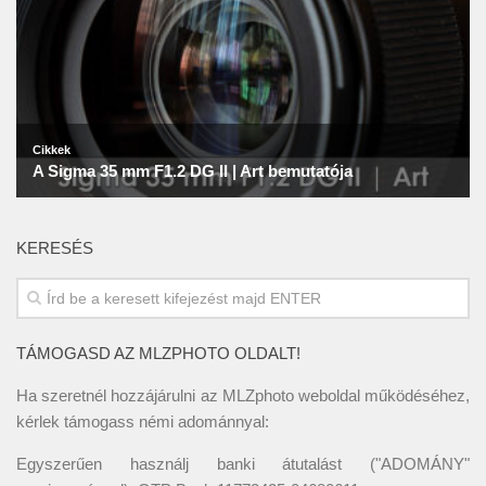
KERESÉS
TÁMOGASD AZ MLZPHOTO OLDALT!
Ha szeretnél hozzájárulni az MLZphoto weboldal működéséhez,
kérlek támogass némi adománnyal:
Egyszerűen használj banki átutalást ("ADOMÁNY"