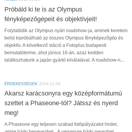
Próbáld ki te is az Olympus
fényképezőgépeit és objektívjeit!
Folytatódik az Olympus nyári roadshow-ja, aminek keretein
belül kipróbálható az összes Olympus fényképezőgép és
objektív. A következő stáció a Fotoplus budapesti
bemutatóterme, ahol június 16-án, azaz kedden
találkozhatunk a japán gyártó kínálatával. A roadshow-n...
ÉRDEKESSÉGEK
2014.12.04
Akarsz karácsonyra egy középformátumú
szettet a Phaseone-tól? Játssz és nyerd
meg!
A Phaseone egy teljesen szabad fotópályázatot hirdet,
amire bárki benevezhet. „A versenyre bárki nevezhet,