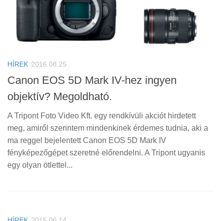
HÍREK
2016.08.25
Canon EOS 5D Mark IV-hez ingyen
objektív? Megoldható.
A Tripont Foto Video Kft. egy rendkívüli akciót hirdetett
meg, amiről szerintem mindenkinek érdemes tudnia, aki a
ma reggel bejelentett Canon EOS 5D Mark IV
fényképezőgépet szeretné előrendelni. A Tripont ugyanis
egy olyan ötlettel...
HÍREK
2015.06.14