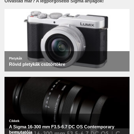
Olvastad már? A legpörgősebb Sigma anyagok!