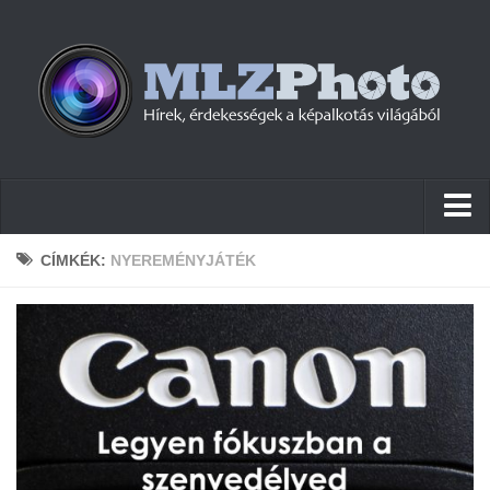
Hírek
CÍMKÉK:
NYEREMÉNYJÁTÉK
Pletykák
Cikkek
Szoftver
Firmware
Tudástár