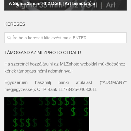
KERESÉS
TÁMOGASD AZ MLZPHOTO OLDALT!
Ha szeretnél hozzájárulni az MLZphoto weboldal működéséhez,
kérlek támogass némi adománnyal:
Egyszerűen használj banki átutalást ("ADOMÁNY"
megjegyzéssel): OTP Bank 11773425-04680611