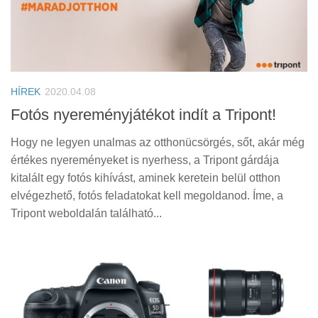
HÍREK
2020.04.08
Fotós nyereményjátékot indít a Tripont!
Hogy ne legyen unalmas az otthonücsörgés, sőt, akár még
értékes nyereményeket is nyerhess, a Tripont gárdája
kitalált egy fotós kihívást, aminek keretein belül otthon
elvégezhető, fotós feladatokat kell megoldanod. Íme, a
Tripont weboldalán található...