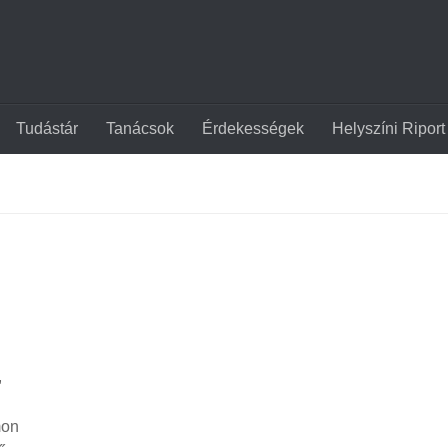
Tudástár
Tanácsok
Érdekességek
Helyszíni Riport
,
mon