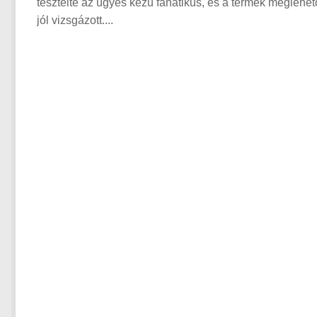
tesztelte az ügyes kezű fanatikus, és a termék meglehe
jól vizsgázott....