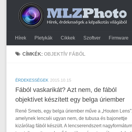
Hírek
Pletykák
Cikkek
Szoftver
Firmware
CÍMKÉK:
OBJEKTÍV FÁBÓL
ÉRDEKESSÉGEK
2015.10.15
Fából vaskarikát? Azt nem, de fából
objektívet készített egy belga úriember
René Smets, egy belga úriember műve a „Houten Lens”
amelynek lencséi ugyan nem, de tubusa és bajonettje
kizárólag fából készült. A lencserendszert nagyformátu