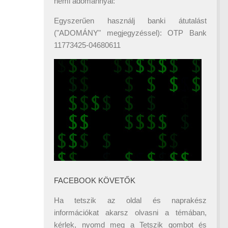
némi adománnyal:
Egyszerűen használj banki átutalást
("ADOMÁNY" megjegyzéssel): OTP Bank
11773425-04680611
FACEBOOK KÖVETŐK
Ha tetszik az oldal és naprakész
információkat akarsz olvasni a témában,
kérlek, nyomd meg a Tetszik gombot és