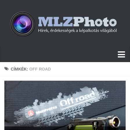
Hírek
CÍMKÉK:
OFF ROAD
Pletykák
Cikkek
Szoftver
Firmware
Tudástár