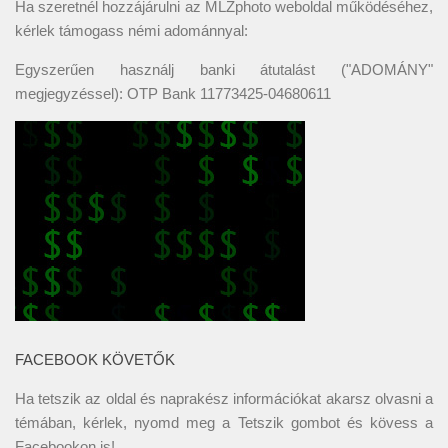
Ha szeretnél hozzájárulni az MLZphoto weboldal működéséhez,
kérlek támogass némi adománnyal:
Egyszerűen használj banki átutalást ("ADOMÁNY"
megjegyzéssel): OTP Bank 11773425-04680611
FACEBOOK KÖVETŐK
Ha tetszik az oldal és naprakész információkat akarsz olvasni a
témában, kérlek, nyomd meg a Tetszik gombot és kövess a
Facebookon
is!