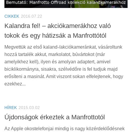
Tanácsok
Érdekességek
CIKKEK
2016.07.22
Helyszíni Riport
Kalandra fel! – akciókamerákhoz való
tokok és egy hátizsák a Manfrottótól
E-BB
Megvettük az első kaland-/akciókameránkat, vásároltunk
hozzá tartalék akkut, markolatot, búvártokot (már
amelyikhez kell), ilyen és amolyan adaptert, amivel
biciklikormányra, sisakra, szélvédőre is fel tudjuk majd
erősíteni a masinát. Amit viszont sokan elfelejtenek, hogy
ezekhez...
HÍREK
2015.03.02
Újdonságok érkeztek a Manfrottotól
Az Apple okostelefonjai mindig is nagy közérdeklődésnek