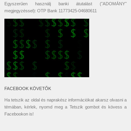
Egyszerűen használj banki átutalást ("ADOMÁNY"
megjegyzéssel): OTP Bank 11773425-04680611
FACEBOOK KÖVETŐK
Ha tetszik az oldal és naprakész információkat akarsz olvasni a
témában, kérlek, nyomd meg a Tetszik gombot és kövess a
Facebookon
is!