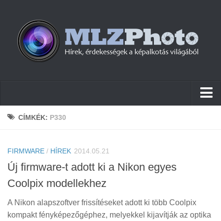
Hírek
CÍMKÉK:
P330
Pletykák
FIRMWARE
Cikkek
/
HÍREK
2014.05.21
Új firmware-t adott ki a Nikon egyes
Szoftver
Coolpix modellekhez
Firmware
A Nikon alapszoftver frissítéseket adott ki több Coolpix
Tudástár
kompakt fényképezőgéphez, melyekkel kijavítják az optika