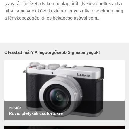
Tanácsok
„zavarát” (idézet a Nikon honlapjáról: „Kiküszöböltük azt a
hibát, amelynek következtében egyes ritka esetekben még
Érdekességek
a fényképezőgép ki- és bekapcsolásával sem...
Helyszíni Riport
E-BB
Olvastad már? A legpörgősebb Sigma anyagok!