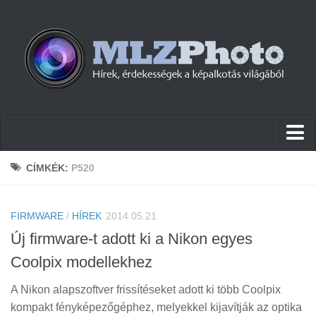
Hírek
CÍMKÉK:
P520
Pletykák
FIRMWARE
Cikkek
/
HÍREK
2014.05.21
Új firmware-t adott ki a Nikon egyes
Szoftver
Coolpix modellekhez
Firmware
A Nikon alapszoftver frissítéseket adott ki több Coolpix
Tudástár
kompakt fényképezőgéphez, melyekkel kijavítják az optika