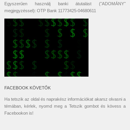
Egyszerűen használj banki átutalást ("ADOMÁNY"
megjegyzéssel): OTP Bank 11773425-04680611
FACEBOOK KÖVETŐK
Ha tetszik az oldal és naprakész információkat akarsz olvasni a
témában, kérlek, nyomd meg a Tetszik gombot és kövess a
Facebookon
is!