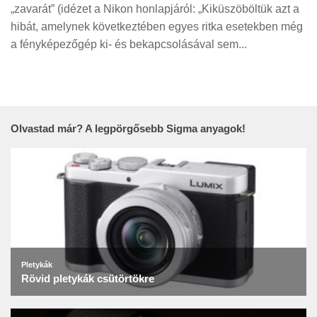
Tanácsok
„zavarát” (idézet a Nikon honlapjáról: „Kiküszöböltük azt a
hibát, amelynek következtében egyes ritka esetekben még
Érdekességek
a fényképezőgép ki- és bekapcsolásával sem...
Helyszíni Riport
E-BB
Olvastad már? A legpörgősebb Sigma anyagok!