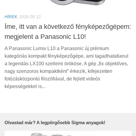
Tanácsok
Érdekességek
HÍREK
2026.05.12
Helyszíni Riport
Íme, itt van a következő fényképezőgépem:
megjelent a Panasonic L10!
E-BB
A Panasonic Lumix L10 a Panasonic új prémium
kategóriás kompakt fényképezőgépe, ami tagadhatatlanul
a legendás LX100 szellemi örököse. A gép „fix objektíves,
nagy szenzoros kompaktként” érkezik, kifejezetten
fotózásközpontú filozófiával, de fejlett videós
képességekkel is...
Olvastad már? A legpörgősebb Sigma anyagok!