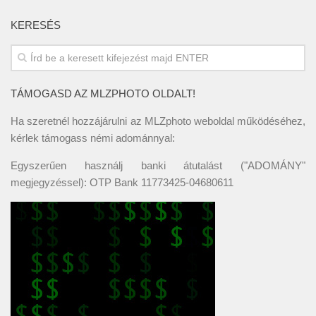
KERESÉS
TÁMOGASD AZ MLZPHOTO OLDALT!
Ha szeretnél hozzájárulni az MLZphoto weboldal működéséhez,
kérlek támogass némi adománnyal:
Egyszerűen használj banki átutalást ("ADOMÁNY"
megjegyzéssel): OTP Bank 11773425-04680611