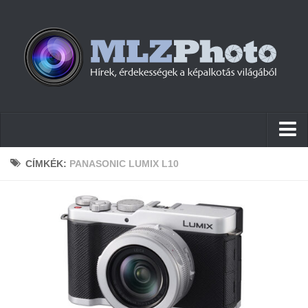
Hírek
CÍMKÉK:
PANASONIC LUMIX L10
Pletykák
Cikkek
Szoftver
Firmware
Tudástár