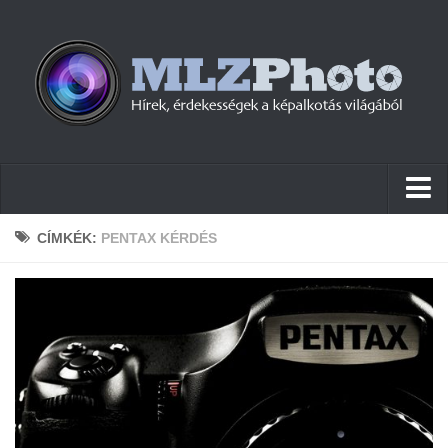
Hírek
CÍMKÉK:
PENTAX KÉRDÉS
Pletykák
Cikkek
Szoftver
Firmware
Tudástár