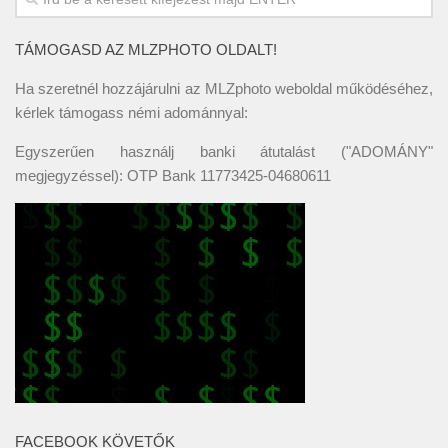
TÁMOGASD AZ MLZPHOTO OLDALT!
Ha szeretnél hozzájárulni az MLZphoto weboldal működéséhez,
kérlek támogass némi adománnyal:
Egyszerűen használj banki átutalást ("ADOMÁNY"
megjegyzéssel): OTP Bank 11773425-04680611
FACEBOOK KÖVETŐK