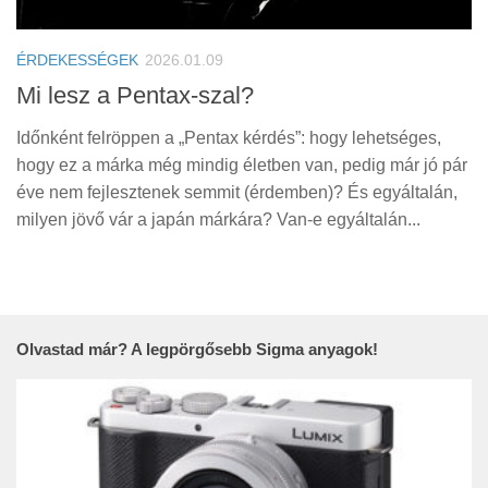
Tanácsok
Érdekességek
ÉRDEKESSÉGEK
2026.01.09
Helyszíni Riport
Mi lesz a Pentax-szal?
E-BB
Időnként felröppen a „Pentax kérdés”: hogy lehetséges,
hogy ez a márka még mindig életben van, pedig már jó pár
éve nem fejlesztenek semmit (érdemben)? És egyáltalán,
milyen jövő vár a japán márkára? Van-e egyáltalán...
Olvastad már? A legpörgősebb Sigma anyagok!