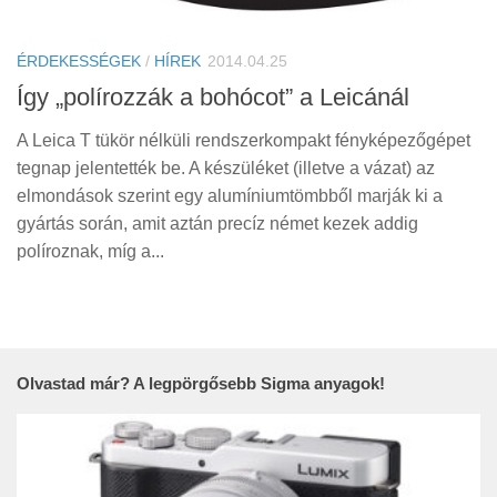
Tanácsok
Érdekességek
ÉRDEKESSÉGEK
/
HÍREK
2014.04.25
Helyszíni Riport
Így „polírozzák a bohócot” a Leicánál
E-BB
A Leica T tükör nélküli rendszerkompakt fényképezőgépet
tegnap jelentették be. A készüléket (illetve a vázat) az
elmondások szerint egy alumíniumtömbből marják ki a
gyártás során, amit aztán precíz német kezek addig
políroznak, míg a...
Olvastad már? A legpörgősebb Sigma anyagok!