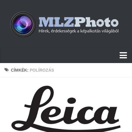
Hírek
CÍMKÉK:
POLÍROZÁS
Pletykák
Cikkek
Szoftver
Firmware
Tudástár