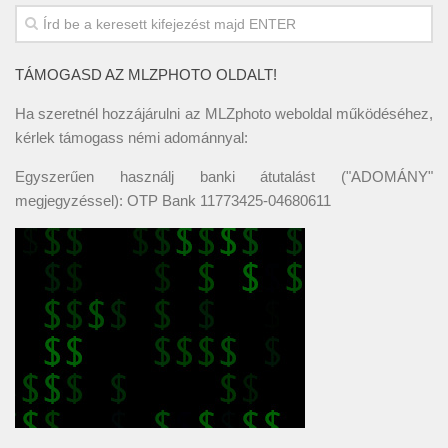
TÁMOGASD AZ MLZPHOTO OLDALT!
Ha szeretnél hozzájárulni az MLZphoto weboldal működéséhez,
kérlek támogass némi adománnyal:
Egyszerűen használj banki átutalást ("ADOMÁNY"
megjegyzéssel): OTP Bank 11773425-04680611