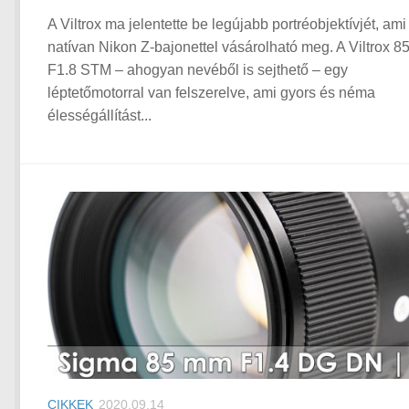
A Viltrox ma jelentette be legújabb portréobjektívjét, ami
natívan Nikon Z-bajonettel vásárolható meg. A Viltrox 
F1.8 STM – ahogyan nevéből is sejthető – egy
léptetőmotorral van felszerelve, ami gyors és néma
élességállítást...
CIKKEK
2020.09.14