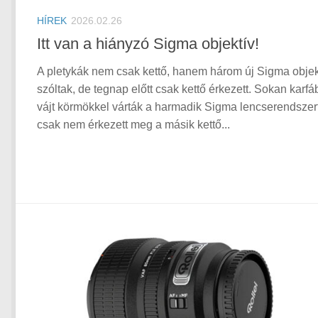
HÍREK
2026.02.26
Itt van a hiányzó Sigma objektív!
A pletykák nem csak kettő, hanem három új Sigma objek
szóltak, de tegnap előtt csak kettő érkezett. Sokan karfá
vájt körmökkel várták a harmadik Sigma lencserendszer
csak nem érkezett meg a másik kettő...