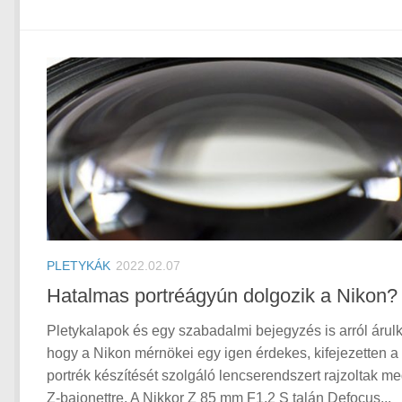
PLETYKÁK
2022.02.07
Hatalmas portréágyún dolgozik a Nikon?
Pletykalapok és egy szabadalmi bejegyzés is arról árulk
hogy a Nikon mérnökei egy igen érdekes, kifejezetten a
portrék készítését szolgáló lencserendszert rajzoltak me
Z-bajonettre. A Nikkor Z 85 mm F1.2 S talán Defocus...