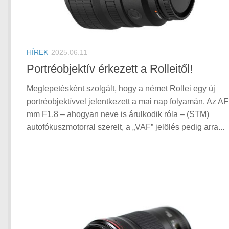
HÍREK
2025.06.11
Portréobjektív érkezett a Rolleitől!
Meglepetésként szolgált, hogy a német Rollei egy új
portréobjektívvel jelentkezett a mai nap folyamán. Az AF
mm F1.8 – ahogyan neve is árulkodik róla – (STM)
autofókuszmotorral szerelt, a „VAF” jelölés pedig arra...