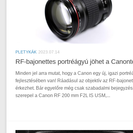
PLETYKÁK
2023.07.14
RF-bajonettes portréágyú jöhet a Canontó
Minden jel arra mutat, hogy a Canon egy új, igazi portr
fejlesztésében van! Ráadásul az objektív az RF-bajonet
érkezhet. Bár egyelőre még csak szabadalmi bejegyzés
szerepel a Canon RF 200 mm F2L IS USM,...