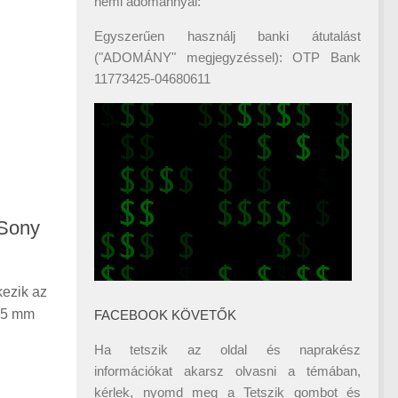
némi adománnyal:
Egyszerűen használj banki átutalást
("ADOMÁNY" megjegyzéssel): OTP Bank
11773425-04680611
 Sony
kezik az
 85 mm
FACEBOOK KÖVETŐK
Ha tetszik az oldal és naprakész
információkat akarsz olvasni a témában,
kérlek, nyomd meg a Tetszik gombot és