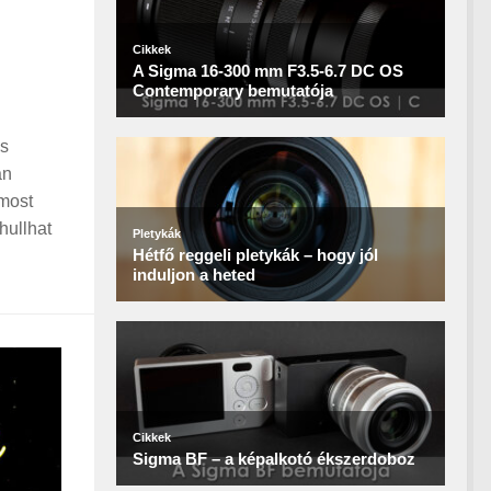
ős
án
most
hullhat