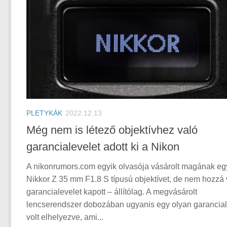
PLETYKÁK
2022.12.13
Még nem is létező objektívhez való
garancialevelet adott ki a Nikon
A nikonrumors.com egyik olvasója vásárolt magának eg
Nikkor Z 35 mm F1.8 S típusú objektívet, de nem hozzá 
garancialevelet kapott – állítólag. A megvásárolt
lencserendszer dobozában ugyanis egy olyan garancial
volt elhelyezve, ami...