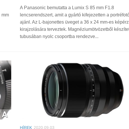
A Panasonic bemutatta a Lumix S 85 mm F1.8
85 mm
lencserendszert, amit a gyártó kifejezetten a portréfo
ajánl. Az L-bajonettes üveget a 36 x 24 mm-es képér
kirajzolására terveztek. Magnéziumötvözetből készítet
tubusában nyolc csoportba rendezve...
HÍREK
2020.09.03