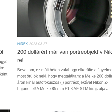
HÍREK
2023.03.27
l!
200 dollárért már van portréobjektív Ni
re!
éágyú
tre
Bevallom, ez múlt héten valahogy elkerülte a figyelm
ként
most örülök neki, hogy megtaláltam: a Meike 200 doll
áron kínál autofókuszos (!) portréobjektívet Nikon Z-
bajonettel! A Meike 85 mm F1.8 AF STM kirajzolja a...