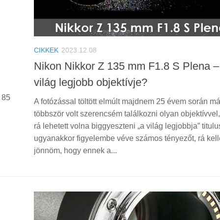
CIKKEK
2023.12.08
Nikon Nikkor Z 135 mm F1.8 S Plena –
világ legjobb objektívje?
 85
A fotózással töltött elmúlt majdnem 25 évem során má
többször volt szerencsém találkozni olyan objektívvel
rá lehetett volna biggyeszteni „a világ legjobbja” titulus
ugyanakkor figyelembe véve számos tényezőt, rá kell
jönnöm, hogy ennek a...