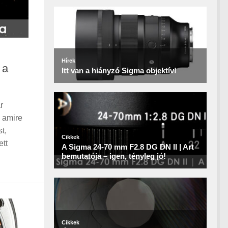
 a
r
, amire
t,
ett