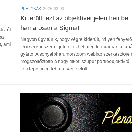
PLETYKÁK
2026.02.03
Kiderült: ezt az objektívet jelentheti be
hamarosan a Sigma!
tívről
ba
Nagyon úgy tűnik, hogy végre kiderült, milyen fényer
t, ami
lencserendszerrel jelentkezhet még februárban a jap
gyártó! A sonyalpharumors.com weblap szerkesztője 
megszellőztette a nagy titkot: szuper portréobjektívről 
le a lepel még február vége előtt!...