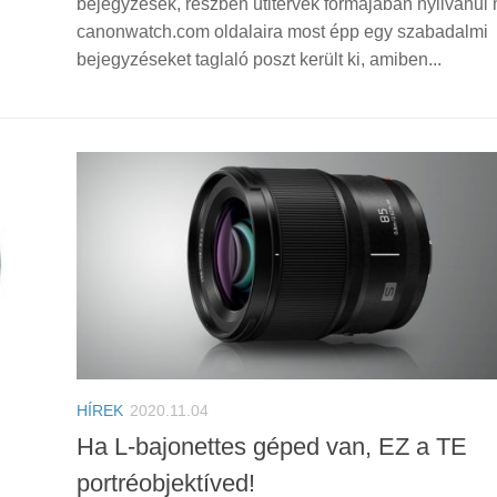
bejegyzések, részben útitervek formájában nyilvánul
canonwatch.com oldalaira most épp egy szabadalmi
bejegyzéseket taglaló poszt került ki, amiben...
HÍREK
2020.11.04
Ha L-bajonettes géped van, EZ a TE
portréobjektíved!