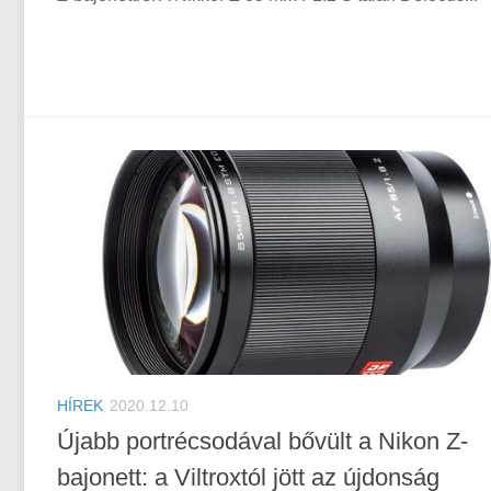
HÍREK
2020.12.10
Újabb portrécsodával bővült a Nikon Z-
bajonett: a Viltroxtól jött az újdonság