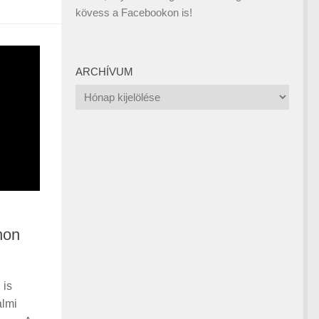
kövess a
Facebookon
is!
ARCHÍVUM
Archívum
non
 is
almi