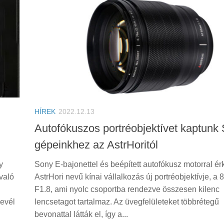
HÍREK
2022.12.13
Autofókuszos portréobjektívet kaptunk
gépeinkhez az AstrHoritól
y
Sony E-bajonettel és beépített autofókusz motorral ér
való
AstrHori nevű kínai vállalkozás új portréobjektívje, a
F1.8, ami nyolc csoportba rendezve összesen kilenc
evél
lencsetagot tartalmaz. Az üvegfelületeket többrétegű
bevonattal látták el, így a...