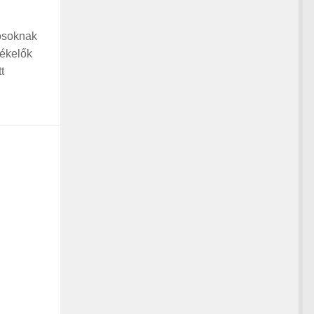
tósoknak
zékelők
t