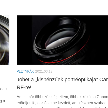
PLETYKÁK
2021.03.12
Jöhet a „kispénzűek portréoptikája” Ca
RF-re!
odik,
Amint már többször kifejtettem, többek között a Canon
g a
erőteljes fejlesztésekbe kezdett, ami részben szabad