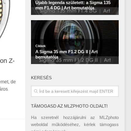
kon Z-
KERESÉS
emet, de
áros
TÁMOGASD AZ MLZPHOTO OLDALT!
Ha szeretnél hozzájárulni az MLZphoto
weboldal működéséhez, kérlek támogass