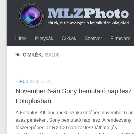
Hírek
Pletykák
Cikkek
Szoftver
Firmware
CÍMKÉK:
RX100
HÍREK
2015.11.01
November 6-án Sony bemutató nap lesz 
Fotoplusban!
A Fotoplus Kft. budapesti szaküzletében november 6-án
azaz pénteken, Sony bemutató nap lesz. A rendezvény
főszerepében az RX100 sorozat lesz látható (és