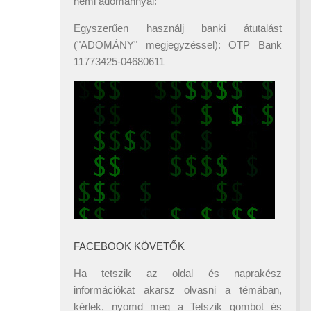
némi adománnyal:
Egyszerűen használj banki átutalást
("ADOMÁNY" megjegyzéssel): OTP Bank
11773425-04680611
FACEBOOK KÖVETŐK
Ha tetszik az oldal és naprakész
információkat akarsz olvasni a témában,
kérlek, nyomd meg a Tetszik gombot és