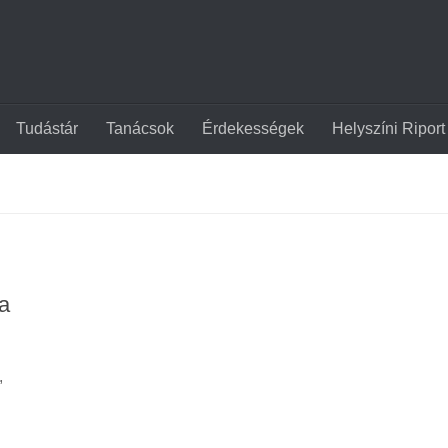
Tudástár
Tanácsok
Érdekességek
Helyszíni Riport
a
,