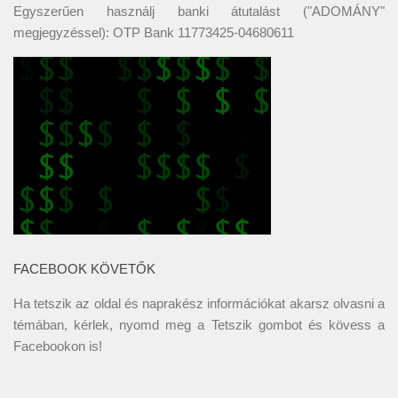
Egyszerűen használj banki átutalást ("ADOMÁNY"
megjegyzéssel): OTP Bank 11773425-04680611
FACEBOOK KÖVETŐK
Ha tetszik az oldal és naprakész információkat akarsz olvasni a
témában, kérlek, nyomd meg a Tetszik gombot és kövess a
Facebookon
is!