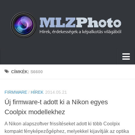
Hírek
CÍMKÉK:
S6600
Pletykák
FIRMWARE
Cikkek
/
HÍREK
2014.05.21
Új firmware-t adott ki a Nikon egyes
Szoftver
Coolpix modellekhez
Firmware
A Nikon alapszoftver frissítéseket adott ki több Coolpix
Tudástár
kompakt fényképezőgéphez, melyekkel kijavítják az optika