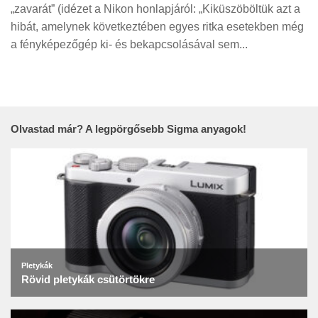
Tanácsok
„zavarát” (idézet a Nikon honlapjáról: „Kiküszöböltük azt a
hibát, amelynek következtében egyes ritka esetekben még
Érdekességek
a fényképezőgép ki- és bekapcsolásával sem...
Helyszíni Riport
E-BB
Olvastad már? A legpörgősebb Sigma anyagok!