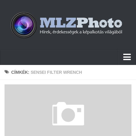
Hírek
CÍMKÉK:
SENSEI FILTER WRENCH
Pletykák
Cikkek
Szoftver
Firmware
Tudástár