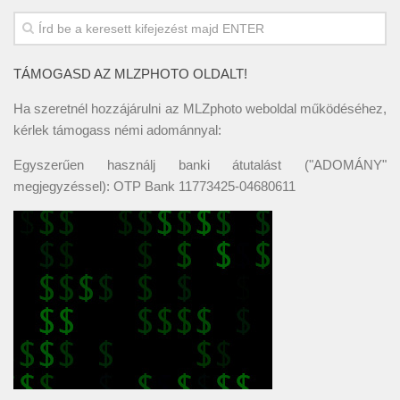
TÁMOGASD AZ MLZPHOTO OLDALT!
Ha szeretnél hozzájárulni az MLZphoto weboldal működéséhez,
kérlek támogass némi adománnyal:
Egyszerűen használj banki átutalást ("ADOMÁNY"
megjegyzéssel): OTP Bank 11773425-04680611