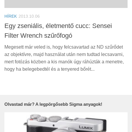
Tanácsok
Érdekességek
HÍREK
2013.10.06
Helyszíni Riport
Egy zseniális, életmentő cucc: Sensei
Filter Wrench szűrőfogó
E-BB
Megesett már veled is, hogy felcsavartad az ND szűrődet
az objektívre, majd használat után nem tudtad lecsavarni,
mert fotózás közben a kis manók úgy ráhúzták a menetre,
hogy ha belegebedtél és a tenyered bőrét...
Olvastad már? A legpörgősebb Sigma anyagok!