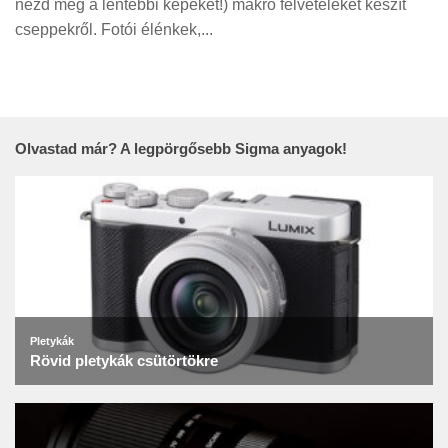
nézd meg a lentebbi képeket!) makró felvételeket készít
Tanácsok
cseppekről. Fotói élénkek,...
Érdekességek
Helyszíni Riport
E-BB
Olvastad már? A legpörgősebb Sigma anyagok!