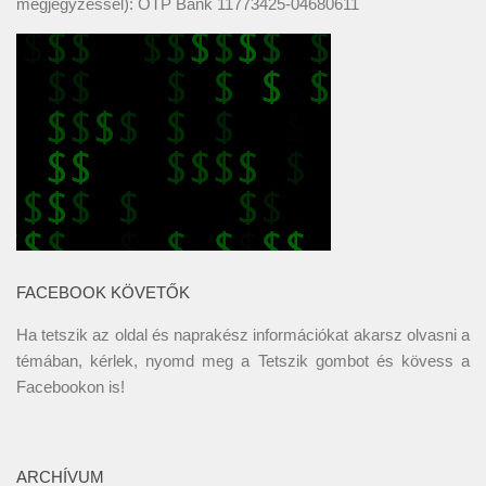
megjegyzéssel): OTP Bank 11773425-04680611
FACEBOOK KÖVETŐK
Ha tetszik az oldal és naprakész információkat akarsz olvasni a
témában, kérlek, nyomd meg a Tetszik gombot és kövess a
Facebookon
is!
ARCHÍVUM