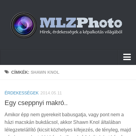
Hírek
CÍMKÉK:
SHAWN KNOL
Pletykák
ÉRDEKESSÉGEK
Cikkek
2014.05.11
Egy cseppnyi makró..
Szoftver
Amikor épp nem gyerekeit babusgatja, vagy pont nem a
Firmware
házi macskán bukdácsol, akkor Shawn Knol általában
Tudástár
lélegzetelállító (kicsit közhelyes kifejezés, de tényleg, majd