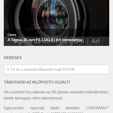
KERESÉS
TÁMOGASD AZ MLZPHOTO OLDALT!
Ha szeretnél hozzájárulni az MLZphoto weboldal működéséhez,
kérlek támogass némi adománnyal:
Egyszerűen használj banki átutalást ("ADOMÁNY"