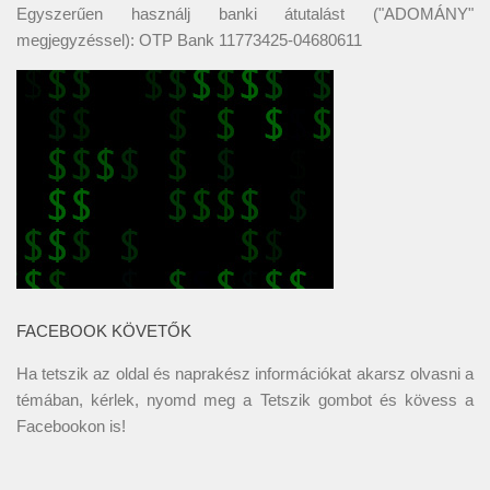
Egyszerűen használj banki átutalást ("ADOMÁNY"
megjegyzéssel): OTP Bank 11773425-04680611
FACEBOOK KÖVETŐK
Ha tetszik az oldal és naprakész információkat akarsz olvasni a
témában, kérlek, nyomd meg a Tetszik gombot és kövess a
Facebookon
is!