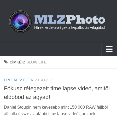
Hírek
CÍMKÉK:
SLOW LIFE
Pletykák
ÉRDEKESSÉGEK
Cikkek
2014.03.29
Fókusz rétegezett time lapse videó, amitől
Szoftver
eldobod az agyad!
Firmware
Daniel Stoupin nem kevesebb mint 150 000 RAW fájlból
Tudástár
állította össze az alábbi time lapse videót, aminek