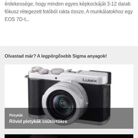
Tanácsok
érdekessége, hogy minden egyes képkockáját 3-12 darab
fókusz rétegezett fotóból rakta össze. A munkálatokhoz egy
Érdekességek
EOS 7D-t...
Helyszíni Riport
E-BB
Olvastad már? A legpörgősebb Sigma anyagok!