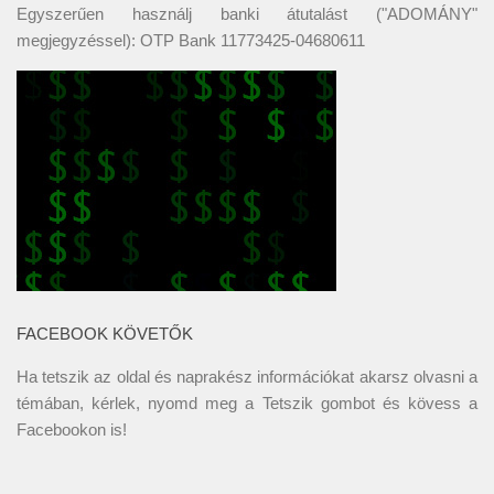
Egyszerűen használj banki átutalást ("ADOMÁNY"
megjegyzéssel): OTP Bank 11773425-04680611
FACEBOOK KÖVETŐK
Ha tetszik az oldal és naprakész információkat akarsz olvasni a
témában, kérlek, nyomd meg a Tetszik gombot és kövess a
Facebookon
is!