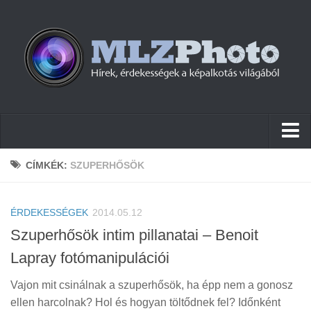
Hírek
CÍMKÉK:
SZUPERHŐSÖK
Pletykák
ÉRDEKESSÉGEK
Cikkek
2014.05.12
Szuperhősök intim pillanatai – Benoit
Szoftver
Lapray fotómanipulációi
Firmware
Vajon mit csinálnak a szuperhősök, ha épp nem a gonosz
Tudástár
ellen harcolnak? Hol és hogyan töltődnek fel? Időnként