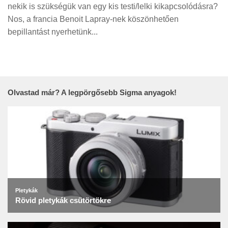
Tanácsok
nekik is szükségük van egy kis testi/lelki kikapcsolódásra?
Nos, a francia Benoit Lapray-nek köszönhetően
Érdekességek
bepillantást nyerhetünk...
Helyszíni Riport
E-BB
Olvastad már? A legpörgősebb Sigma anyagok!