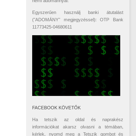
némi adománnyal:
Egyszerűen használj banki átutalást
("ADOMÁNY" megjegyzéssel): OTP Bank
11773425-04680611
FACEBOOK KÖVETŐK
Ha tetszik az oldal és naprakész
információkat akarsz olvasni a témában,
kérlek, nyomd meg a Tetszik gombot és