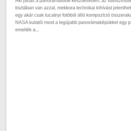
Aki jártas a panorámafotók készítésében, az valószínűl
tisztában van azzal, mekkora technikai kihívást jelenthe
egy akár csak tucatnyi fotóból álló kompozíció összerak
NASA kutatói most a legújabb panorámaképükkel egy pi
emelték a...