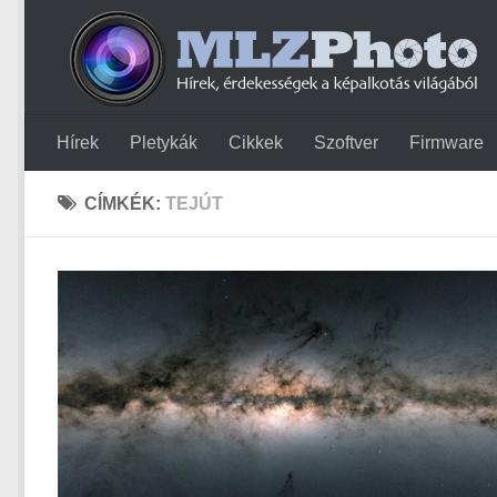
Hírek
Pletykák
Cikkek
Szoftver
Firmware
CÍMKÉK:
TEJÚT