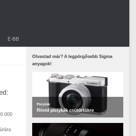
E-BB
Olvastad már? A legpörgősebb Sigma
anyagok!
ed:
00 000
túrára