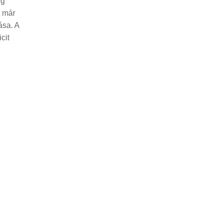
eg
t már
ása. A
cit