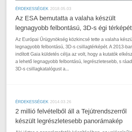
ÉRDEKESSÉGEK
2018.05.03
Az ESA bemutatta a valaha készült
legnagyobb felbontású, 3D-s égi térképét
Az Európai Űrügynökség közkincsé tette a valaha készü
legnagyobb felbontású, 3D-s csillagtérképét. A 2013-ba
indított Gaia küldetés célja az volt, hogy a kutatók elkés
a lehető legnagyobb felbontású, legrészletesebb, s ráa
3D-s csillagkatalógust a...
ÉRDEKESSÉGEK
2014.03.26
2 millió felvételből áll a Tejútrendszerről
készült legrészletesebb panorámakép