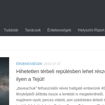
Tudástár
Tanácsok
Érdekességek
Helyszíni Riport
ÉRDEKESSÉGEK
2015.07.07
Hihetetlen térbeli repülésben lehet rész
ilyen a Tejút!
„daveachuk” felhasználói névre hallgató emberünk 4
fényképből állította össze a lentebb is megtekinthető,
majdnem nyolc perces videót, ami szédületes térbeli 