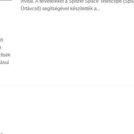
invitál. A felvételeket a Spitzer Space Telescope (Spit
Űrtávcső) segítségével készítették a...
lt
n
zítsék
dásul