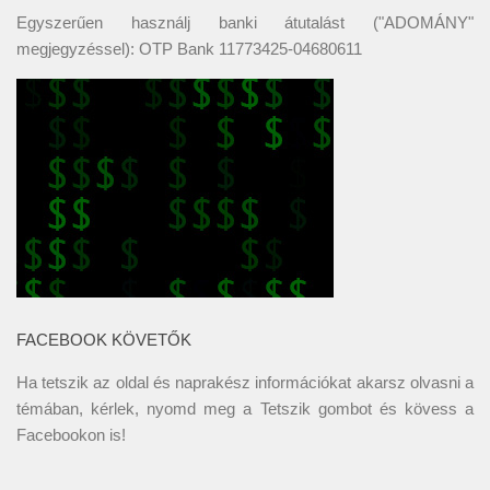
Egyszerűen használj banki átutalást ("ADOMÁNY"
megjegyzéssel): OTP Bank 11773425-04680611
FACEBOOK KÖVETŐK
Ha tetszik az oldal és naprakész információkat akarsz olvasni a
témában, kérlek, nyomd meg a Tetszik gombot és kövess a
Facebookon
is!