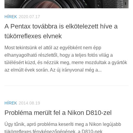
HÍREK
2020.07.17
A Pentax továbbra is elkötelezett híve a
tükörreflexes elvnek
Most tekintsünk el attól az egyébként nem épp
elhanyagolható részlettől, hogy a teljes fotós világ a
túlélésért küzd, és nézzük meg, merre mozdultak a gyártók
az elmúlt évek során. Az új irányvonal még a...
HÍREK
2014.08.19
Probléma merült fel a Nikon D810-zel
Úgy tűnik, apró probléma keseríti meg a Nikon legújabb
tükörreflexes fényképezőgépének, a D810-nek