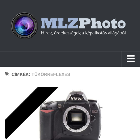
Hírek
CÍMKÉK:
TÜKÖRREFLEXES
Pletykák
Cikkek
Szoftver
Firmware
Tudástár