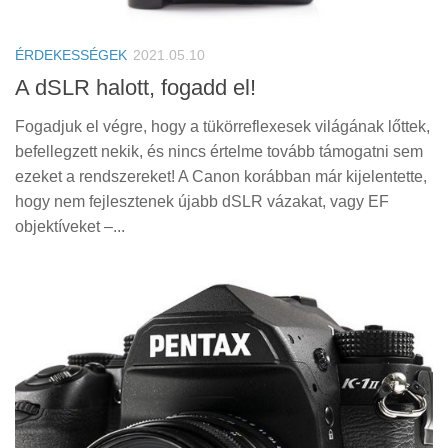
Tanácsok
Érdekességek
ÉRDEKESSÉGEK
2021.05.10
Helyszíni Riport
A dSLR halott, fogadd el!
E-BB
Fogadjuk el végre, hogy a tükörreflexesek világának lőttek,
befellegzett nekik, és nincs értelme tovább támogatni sem
ezeket a rendszereket! A Canon korábban már kijelentette,
hogy nem fejlesztenek újabb dSLR vázakat, vagy EF
objektíveket –...