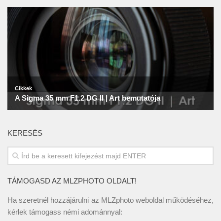
KERESÉS
TÁMOGASD AZ MLZPHOTO OLDALT!
Ha szeretnél hozzájárulni az MLZphoto weboldal működéséhez,
kérlek támogass némi adománnyal: