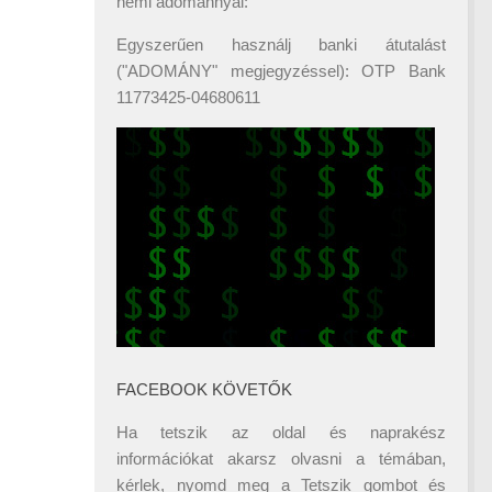
némi adománnyal:
Egyszerűen használj banki átutalást
("ADOMÁNY" megjegyzéssel): OTP Bank
11773425-04680611
FACEBOOK KÖVETŐK
Ha tetszik az oldal és naprakész
információkat akarsz olvasni a témában,
kérlek, nyomd meg a Tetszik gombot és