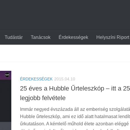
Tudástár
Tanácsok
Érdekességek
Helyszíni Riport
ÉRDEKESSÉGEK
2015.04.10
25 éves a Hubble Űrteleszkóp – itt a 25
legjobb felvétele
Immár negyed évszázada áll az emberiség szolgálat
Hubble űrteleszkóp, ami ez idő alatt hatalmasat lendít
űrkutatáson. A kémlelő műhold élete azonban eléggé