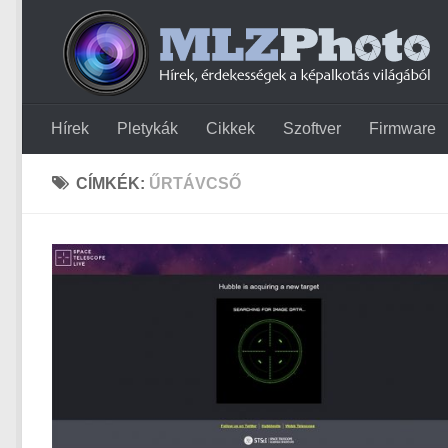
Hírek
Pletykák
Cikkek
Szoftver
Firmware
CÍMKÉK:
ŰRTÁVCSŐ