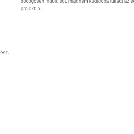
döcögősen indult, sőt, majdnem kudarcba fulladt az 
projekt: a...
kész.