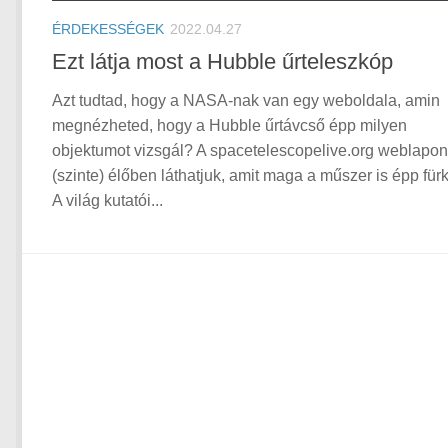
ÉRDEKESSÉGEK
2022.04.27
Ezt látja most a Hubble űrteleszkóp
Azt tudtad, hogy a NASA-nak van egy weboldala, amin
megnézheted, hogy a Hubble űrtávcső épp milyen
objektumot vizsgál? A spacetelescopelive.org weblapon
(szinte) élőben láthatjuk, amit maga a műszer is épp für
A világ kutatói...