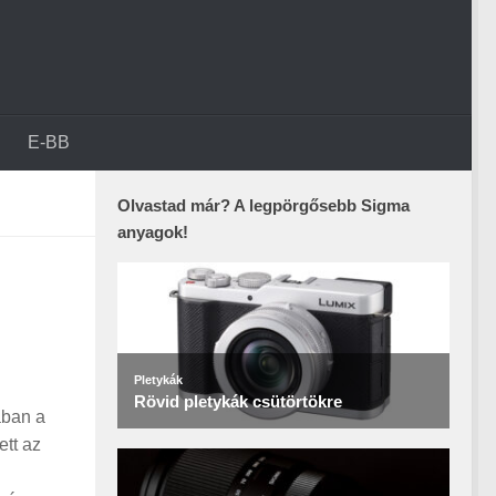
E-BB
Olvastad már? A legpörgősebb Sigma
anyagok!
ában a
ett az