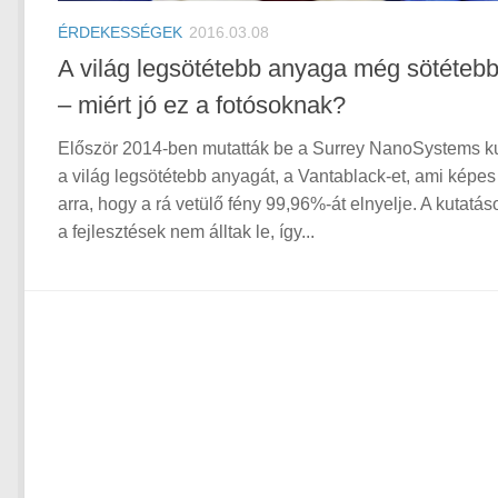
ÉRDEKESSÉGEK
2016.03.08
A világ legsötétebb anyaga még sötétebb 
– miért jó ez a fotósoknak?
Először 2014-ben mutatták be a Surrey NanoSystems ku
a világ legsötétebb anyagát, a Vantablack-et, ami képes 
arra, hogy a rá vetülő fény 99,96%-át elnyelje. A kutatás
a fejlesztések nem álltak le, így...