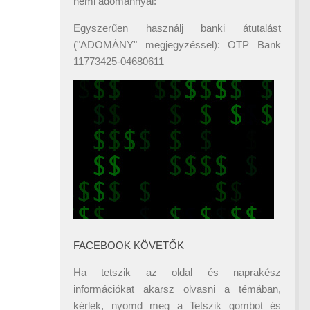
némi adománnyal:
Egyszerűen használj banki átutalást
("ADOMÁNY" megjegyzéssel): OTP Bank
11773425-04680611
FACEBOOK KÖVETŐK
Ha tetszik az oldal és naprakész
információkat akarsz olvasni a témában,
kérlek, nyomd meg a Tetszik gombot és