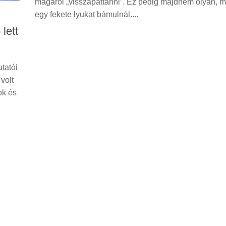
magáról „visszapattanni”. Ez pedig majdnem olyan, m
egy fekete lyukat bámulnál....
lett
tatói
volt
ok és