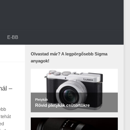
E-BB
Olvastad már? A legpörgősebb Sigma
anyagok!
nál –
ebb
 tehát
ed