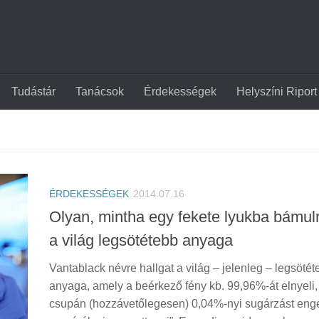
Tudástár
Tanácsok
Érdekességek
Helyszíni Riport
ÉRDEKESSÉGEK
2014.07.16
Olyan, mintha egy fekete lyukba bámul
a világ legsötétebb anyaga
Vantablack névre hallgat a világ – jelenleg – legsötét
anyaga, amely a beérkező fény kb. 99,96%-át elnyeli,
csupán (hozzávetőlegesen) 0,04%-nyi sugárzást eng