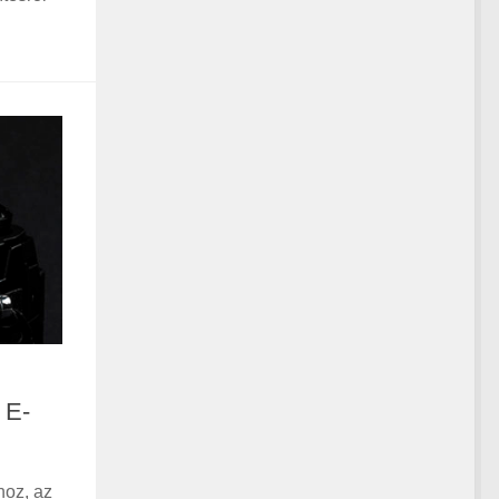
 E-
hoz, az