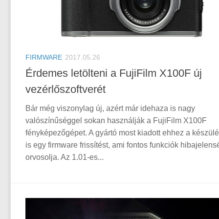
FIRMWARE
2017.05.26
Érdemes letölteni a FujiFilm X100F új
vezérlőszoftverét
Bár még viszonylag új, azért már idehaza is nagy
valószínűséggel sokan használják a FujiFilm X100F
fényképezőgépet. A gyártó most kiadott ehhez a készül
is egy firmware frissítést, ami fontos funkciók hibajelens
orvosolja. Az 1.01-es...