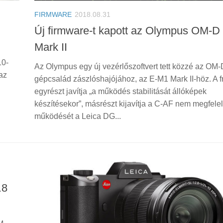
FIRMWARE
2018.08.31
Új firmware-t kapott az Olympus OM-D
Mark II
10-
Az Olympus egy új vezérlőszoftvert tett közzé az OM-
az
gépcsalád zászlóshajójához, az E-M1 Mark II-höz. A fr
egyrészt javítja „a működés stabilitását állóképek
készítésekor”, másrészt kijavítja a C-AF nem megfele
működését a Leica DG...
.8