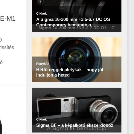
 E-M1
D
issítés
lő