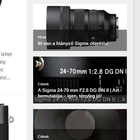
 lehet
gép
nt
si...