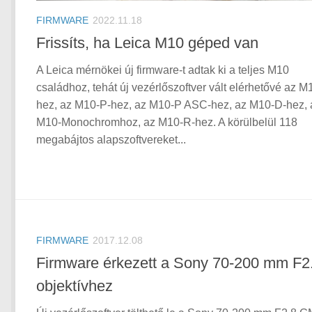
FIRMWARE
2022.11.18
Frissíts, ha Leica M10 géped van
A Leica mérnökei új firmware-t adtak ki a teljes M10
családhoz, tehát új vezérlőszoftver vált elérhetővé az M
hez, az M10-P-hez, az M10-P ASC-hez, az M10-D-hez, 
M10-Monochromhoz, az M10-R-hez. A körülbelül 118
megabájtos alapszoftvereket...
FIRMWARE
2017.12.08
Firmware érkezett a Sony 70-200 mm F2
objektívhez