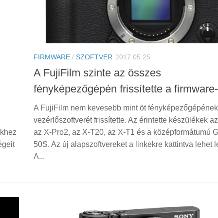
FIRMWARE
/
SZOFTVER
2017.05.25
A FujiFilm szinte az összes
fényképezőgépén frissítette a firmware-
A FujiFilm nem kevesebb mint öt fényképezőgépének
vezérlőszoftverét frissítette. Az érintette készülékek a
ékhez
az X-Pro2, az X-T20, az X-T1 és a középformátumú 
égeit
50S. Az új alapszoftvereket a linkekre kattintva lehet le
A...