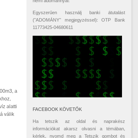
némi adománnyal:
Egyszerűen használj banki átutalást
("ADOMÁNY" megjegyzéssel): OTP Bank
11773425-04680611
100m3, a
hoz,
z alatti
FACEBOOK KÖVETŐK
á válik
Ha tetszik az oldal és naprakész
információkat akarsz olvasni a témában,
kérlek, nyomd meg a Tetszik gombot és