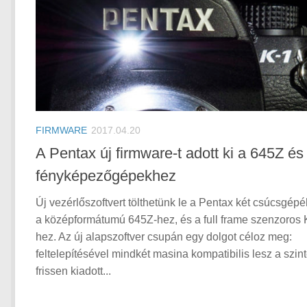
FIRMWARE
2017.04.20
A Pentax új firmware-t adott ki a 645Z és
fényképezőgépekhez
Új vezérlőszoftvert tölthetünk le a Pentax két csúcsgépé
a középformátumú 645Z-hez, és a full frame szenzoros 
hez. Az új alapszoftver csupán egy dolgot céloz meg:
feltelepítésével mindkét masina kompatibilis lesz a szin
frissen kiadott...