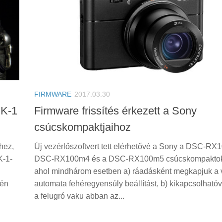
FIRMWARE
2017.03.30
 K-1
Firmware frissítés érkezett a Sony
csúcskompaktjaihoz
hez,
Új vezérlőszoftvert tett elérhetővé a Sony a DSC-RX
K-1-
DSC-RX100m4 és a DSC-RX100m5 csúcskompaktok
ahol mindhárom esetben a) ráadásként megkapjuk a ví
tén
automata fehéregyensúly beállítást, b) kikapcsolhatóv
a felugró vaku abban az...