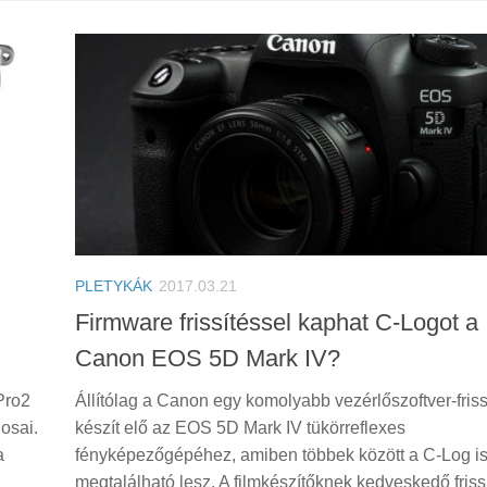
PLETYKÁK
2017.03.21
Firmware frissítéssel kaphat C-Logot a
Canon EOS 5D Mark IV?
-Pro2
Állítólag a Canon egy komolyabb vezérlőszoftver-friss
osai.
készít elő az EOS 5D Mark IV tükörreflexes
a
fényképezőgépéhez, amiben többek között a C-Log i
megtalálható lesz. A filmkészítőknek kedveskedő frissí