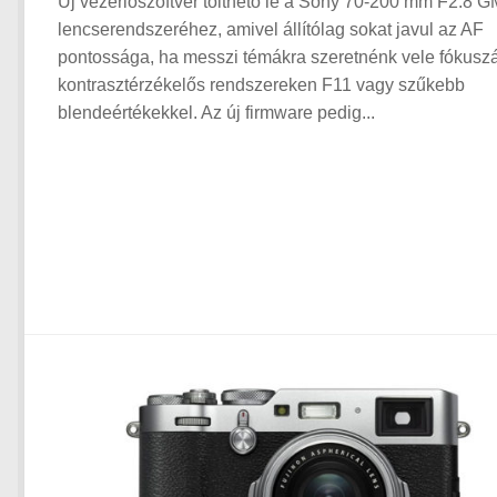
Új vezérlőszoftver tölthető le a Sony 70-200 mm F2.8 G
lencserendszeréhez, amivel állítólag sokat javul az AF
pontossága, ha messzi témákra szeretnénk vele fókuszá
kontrasztérzékelős rendszereken F11 vagy szűkebb
blendeértékekkel. Az új firmware pedig...