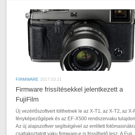
FIRMWARE
2017.03.21
Firmware frissítésekkel jelentkezett a
FujiFilm
Új vezérlőszoftvert tölthetnek le az X-T1, az X-T2, az X
fényképezőgépek és az EF-X500 rendszervaku tulajdon
Az új alapszoftver segítségével az említett fotómasinákr
csatlakoztatott vaku firmware-e is frissíthető lesz. A Fuji