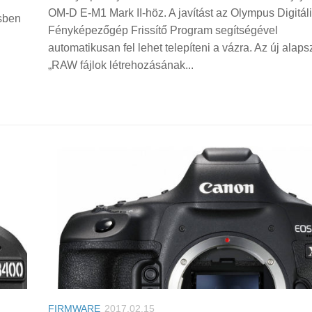
OM-D E-M1 Mark II-höz. A javítást az Olympus Digitál
ésben
Fényképezőgép Frissítő Program segítségével
automatikusan fel lehet telepíteni a vázra. Az új alaps
„RAW fájlok létrehozásának...
FIRMWARE
2017.02.15