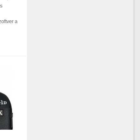
is
zoftver a