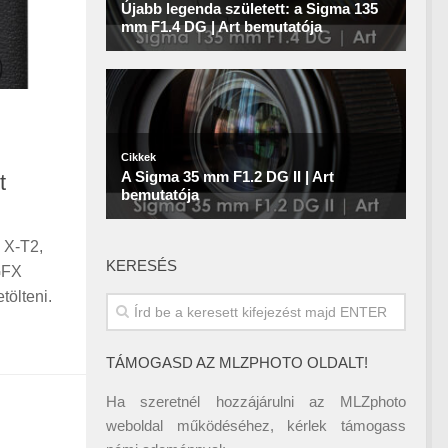
t
z X-T2,
KERESÉS
GFX
tölteni.
TÁMOGASD AZ MLZPHOTO OLDALT!
Ha szeretnél hozzájárulni az MLZphoto
weboldal működéséhez, kérlek támogass