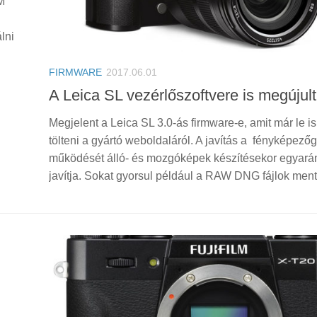
M
lni
FIRMWARE
2017.06.01
A Leica SL vezérlőszoftvere is megújult
Megjelent a Leica SL 3.0-ás firmware-e, amit már le is
tölteni a gyártó weboldaláról. A javítás a fényképező
működését álló- és mozgóképek készítésekor egyará
javítja. Sokat gyorsul például a RAW DNG fájlok menté