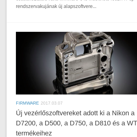
rendszervakujának új alapszoftvere...
FIRMWARE
2017.03.07
Új vezérlőszoftvereket adott ki a Nikon a
D7200, a D500, a D750, a D810 és a WT
termékeihez