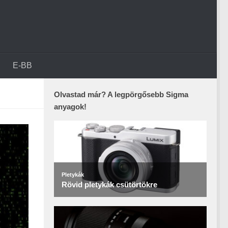
E-BB
Olvastad már? A legpörgősebb Sigma
anyagok!