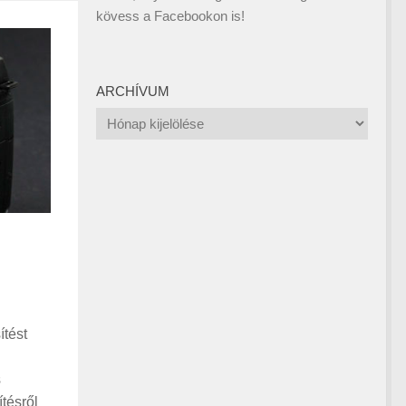
kövess a
Facebookon
is!
ARCHÍVUM
Archívum
ítést
s
tésről