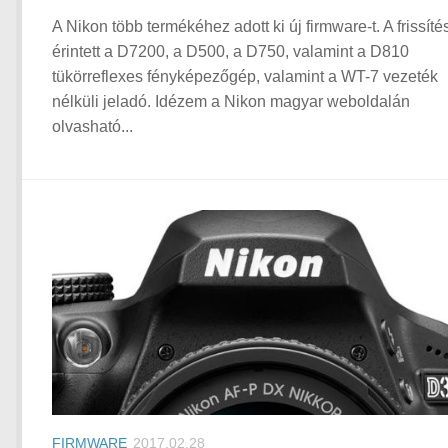
A Nikon több termékéhez adott ki új firmware-t. A frissít
érintett a D7200, a D500, a D750, valamint a D810
tükörreflexes fényképezőgép, valamint a WT-7 vezeték
nélküli jeladó. Idézem a Nikon magyar weboldalán
olvasható...
FIRMWARE
2017.02.28