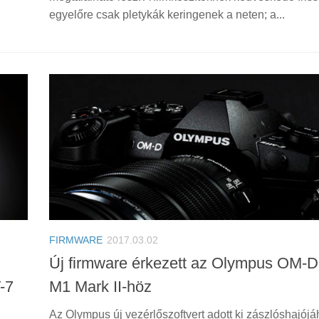
egyelőre csak pletykák keringenek a neten; a...
FIRMWARE
2017.03.02
Új firmware érkezett az Olympus OM-D
-7
M1 Mark II-höz
Az Olympus új vezérlőszoftvert adott ki zászlóshajójá