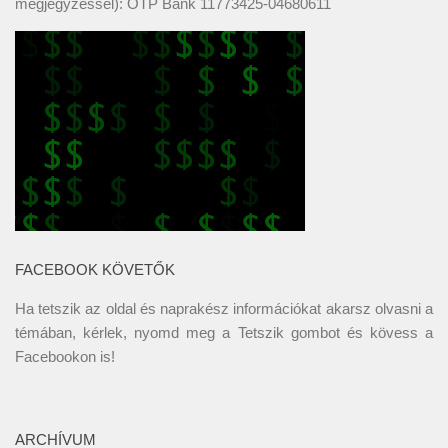
megjegyzéssel): OTP Bank 11773425-04680611
FACEBOOK KÖVETŐK
Ha tetszik az oldal és naprakész információkat akarsz olvasni a
témában, kérlek, nyomd meg a Tetszik gombot és kövess a
Facebookon
is!
ARCHÍVUM