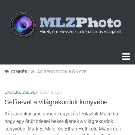
Hírek
CÍMKÉK:
VILÁGREKORDOK KÖNYVE
Pletykák
ÉRDEKESSÉGEK
Cikkek
2014.05.13
Selfie-vel a világrekordok könyvébe
Szoftver
Két amerikai srác gondolt egyet és leutaztak Miamiba,
Firmware
hogy egy őrült ötlettel bekerüljenek a világrekordok
Tudástár
könyvébe. Mark E. Miller és Ethan Hethcote Miami déli