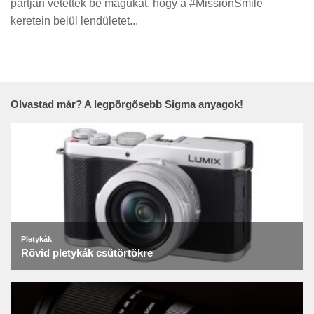
partján vetették be magukat, hogy a #MissionSmile
Tanácsok
keretein belül lendületet...
Érdekességek
Helyszíni Riport
E-BB
Olvastad már? A legpörgősebb Sigma anyagok!