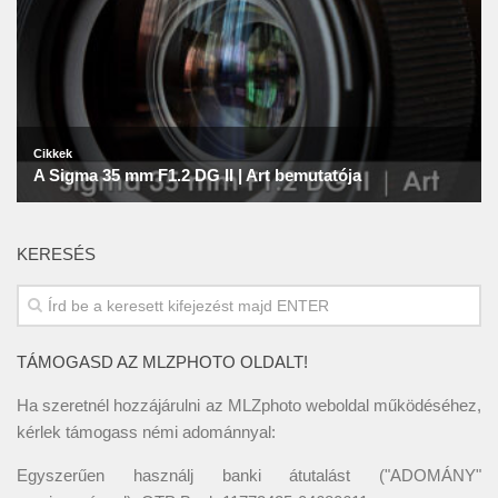
KERESÉS
TÁMOGASD AZ MLZPHOTO OLDALT!
Ha szeretnél hozzájárulni az MLZphoto weboldal működéséhez,
kérlek támogass némi adománnyal:
Egyszerűen használj banki átutalást ("ADOMÁNY"