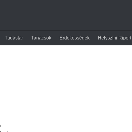
Tudástár
Tanácsok
Érdekességek
Helyszíni Riport
n