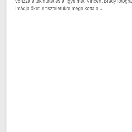
vonzza a tekintetet és a figyelmet. Vincent Brady fotográ
imádja őket, s tiszteletükre megalkotta a...