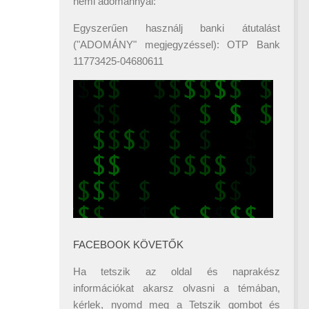
némi adománnyal:
Egyszerűen használj banki átutalást
("ADOMÁNY" megjegyzéssel): OTP Bank
11773425-04680611
FACEBOOK KÖVETŐK
Ha tetszik az oldal és naprakész
információkat akarsz olvasni a témában,
kérlek, nyomd meg a Tetszik gombot és