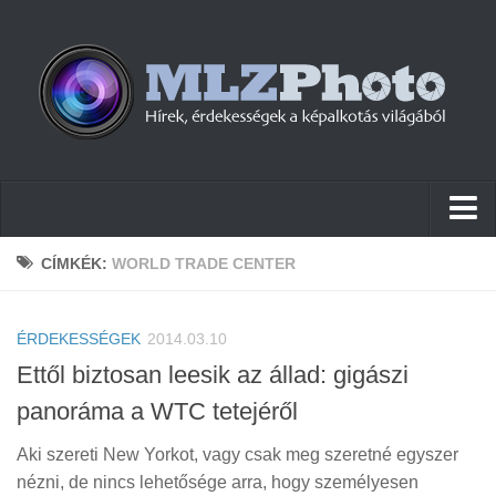
Hírek
CÍMKÉK:
WORLD TRADE CENTER
Pletykák
ÉRDEKESSÉGEK
Cikkek
2014.03.10
Ettől biztosan leesik az állad: gigászi
Szoftver
panoráma a WTC tetejéről
Firmware
Aki szereti New Yorkot, vagy csak meg szeretné egyszer
Tudástár
nézni, de nincs lehetősége arra, hogy személyesen