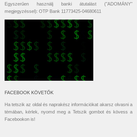
Egyszerűen használj banki átutalást ("ADOMÁNY"
megjegyzéssel): OTP Bank 11773425-04680611
FACEBOOK KÖVETŐK
Ha tetszik az oldal és naprakész információkat akarsz olvasni a
témában, kérlek, nyomd meg a Tetszik gombot és kövess a
Facebookon
is!