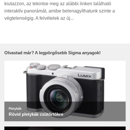
Tanácsok
kiutazzon, az tekintse meg az alábbi linken található
interaktív panorámát, amibe belenagyíthatunk szinte a
Érdekességek
végtelenségig. A felvételek az új...
Helyszíni Riport
E-BB
Olvastad már? A legpörgősebb Sigma anyagok!