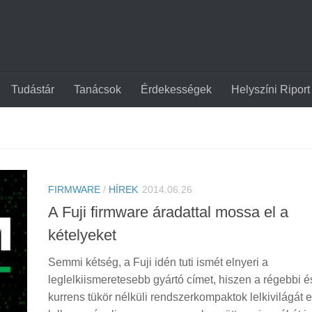
Tudástár
Tanácsok
Érdekességek
Helyszíni Riport
FIRMWARE
/
HÍREK
2014.06.26
A Fuji firmware áradattal mossa el a
kételyeket
Semmi kétség, a Fuji idén tuti ismét elnyeri a
leglelkiismeretesebb gyártó címet, hiszen a régebbi é
kurrens tükör nélküli rendszerkompaktok lelkivilágát 