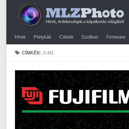
Hírek
Pletykák
Cikkek
Szoftver
Firmware
CÍMKÉK:
X-M1