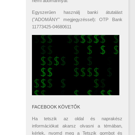
némi adománnyal:
Egyszerűen használj banki átutalást
("ADOMÁNY" megjegyzéssel): OTP Bank
11773425-04680611
FACEBOOK KÖVETŐK
Ha tetszik az oldal és naprakész
információkat akarsz olvasni a témában,
kérlek, nyomd meg a Tetszik gombot és