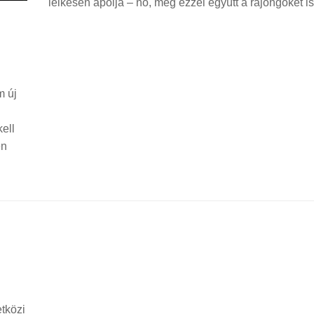
lelkesen ápolja – no, meg ezzel együtt a rajongókét is.
m új
kell
en
tközi