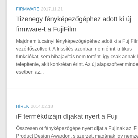
FIRMWARE
2017.11.21
Tizenegy fényképezőgéphez adott ki új
firmware-t a FujiFilm
Majdnem tucatnyi fényképezőgépéhez adott ki a FujiFil
vezérlőszoftvert. A frissítés azonban nem érint kritikus
funkciókat, sem hibajavítás nem történt, így csak annak 
telepítenie, akit konkrétan érint. Az új alapszoftver mind
esetben az...
HÍREK
2014.02.18
iF termékdizájn díjakat nyert a Fuji
Összesen öt fényképezőgépe nyert díjat a Fujinak az iF
Product Design Awardon, s szerzett magának így nemze