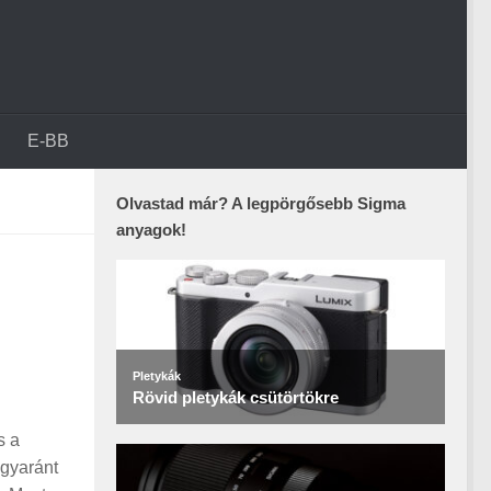
E-BB
Olvastad már? A legpörgősebb Sigma
anyagok!
s a
egyaránt