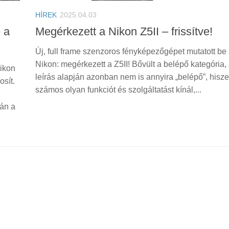
HÍREK
2025.04.03
é a
Megérkezett a Nikon Z5II – frissítve!
Új, full frame szenzoros fényképezőgépet mutatott be
Nikon: megérkezett a Z5II! Bővült a belépő kategória,
Nikon
leírás alapján azonban nem is annyira „belépő”, hisze
sít.
számos olyan funkciót és szolgáltatást kínál,...
tán a