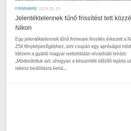
FIRMWARE
2026.05.13
Jelentéktelennek tűnő frissítést tett közz
Nikon
Egy jelentéktelennek tűnő firmware frissítés érkezett a 
Z5II fényképezőgéphez, ami csupán egy apróságot módo
Idézem a gyártó magyar weboldalán olvasható leírást:
„Módosítottuk azt, ahogyan a készenléti időzítő lejárta u
rekesz beállításra kerül...