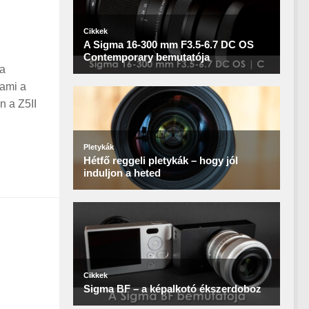
 a
 ami a
n a Z5II