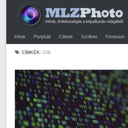
Hírek
Pletykák
Cikkek
Szoftver
Firmware
CÍMKÉK:
Z5II