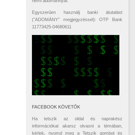
némi adománnyal:
Egyszerűen használj banki átutalást
("ADOMÁNY" megjegyzéssel): OTP Bank
11773425-04680611
FACEBOOK KÖVETŐK
Ha tetszik az oldal és naprakész
információkat akarsz olvasni a témában,
kérlek, nyomd meg a Tetszik gombot és