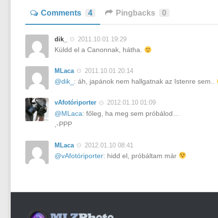
Comments
4
Pingbacks
0
dik_
2011.10.01 19:29
Küldd el a Canonnak, hátha.
MLaca
2011.10.01 20:14
@dik_
: áh, japánok nem hallgatnak az Istenre sem..
vAfotóriporter
2012.01.10 01:09
@MLaca
: főleg, ha meg sem próbálod…
,-PPP
MLaca
2012.01.10 08:41
@vAfotóriporter
: hidd el, próbáltam már