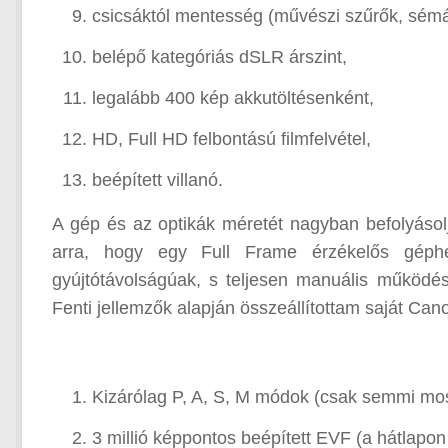
csicsáktól mentesség (művészi szűrők, sémák
belépő kategóriás dSLR árszint,
legalább 400 kép akkutöltésenként,
HD, Full HD felbontású filmfelvétel,
beépített villanó.
A gép és az optikák méretét nagyban befolyásol
arra, hogy egy Full Frame érzékelős géphe
gyújtótávolságúak, s teljesen manuális működésű
Fenti jellemzők alapján összeállítottam saját C
Kizárólag P, A, S, M módok (csak semmi m
3 millió képpontos beépített EVF (a hátlapon 