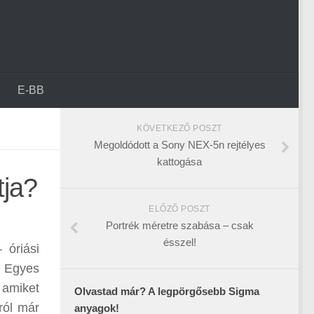
E-BB
KÖVETKEZŐ POSZT
Megoldódott a Sony NEX-5n rejtélyes
kattogása
tja?
ELŐZŐ POSZT
Portrék méretre szabása – csak
ésszel!
 óriási
a Egyes
 amiket
Olvastad már? A legpörgősebb Sigma
ról már
anyagok!