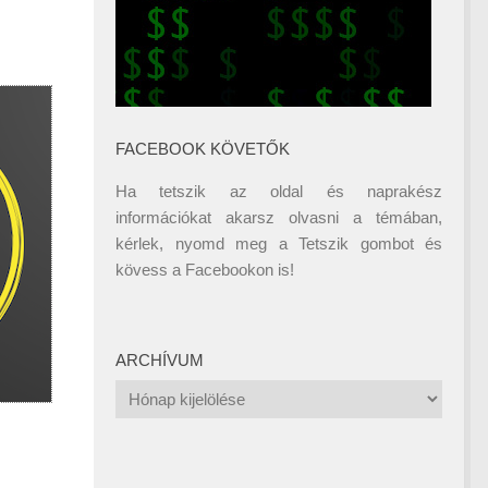
FACEBOOK KÖVETŐK
Ha tetszik az oldal és naprakész
információkat akarsz olvasni a témában,
kérlek, nyomd meg a Tetszik gombot és
kövess a
Facebookon
is!
ARCHÍVUM
Archívum