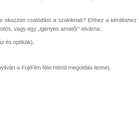
ne okozzon csalódást a szakiknak? Ehhez a kérdéshez
fotós, vagy egy „igényes amatőr” elvárna:
z és optikák),
nyilván a FujiFilm féle hibrid megoldás lenne),