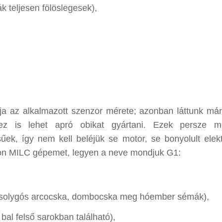
 teljesen fölöslegesek),
ja az alkalmazott szenzor mérete; azonban láttunk már
z is lehet apró obikat gyártani. Ezek persze mi
ek, így nem kell beléjük se motor, se bonyolult elekt
anon MILC gépemet, legyen a neve mondjuk G1:
osolygós arcocska, dombocska meg hóember sémák),
bal felső sarokban található),