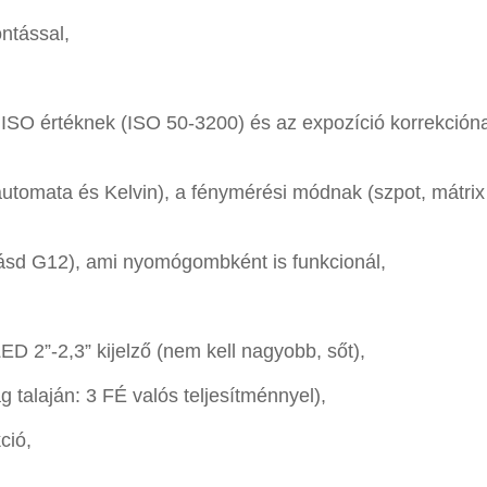
ntással,
 ISO értéknek (ISO 50-3200) és az expozíció korrekcióna
tomata és Kelvin), a fénymérési módnak (szpot, mátrix
(lásd G12), ami nyomógombként is funkcionál,
LED 2”-2,3” kijelző (nem kell nagyobb, sőt),
g talaján: 3 FÉ valós teljesítménnyel),
ció,