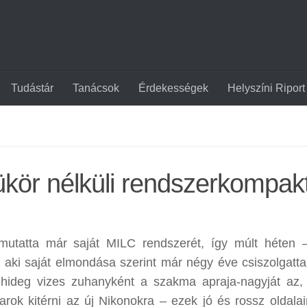
Tudástár
Tanácsok
Érdekességek
Helyszíni Riport
ükör nélküli rendszerkompak
tatta már saját MILC rendszerét, így múlt héten –
 aki saját elmondása szerint már négy éve csiszolgatt
e hideg vizes zuhanyként a szakma apraja-nagyját az,
ok kitérni az új Nikonokra – ezek jó és rossz oldalai