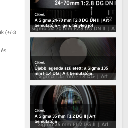
k (+/-3
 és