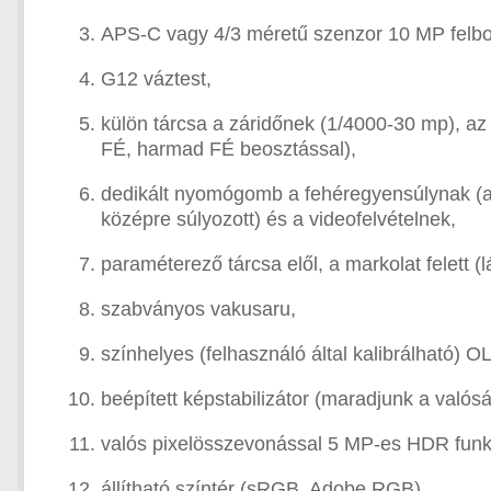
APS-C vagy 4/3 méretű szenzor 10 MP felbo
G12 váztest,
külön tárcsa a záridőnek (1/4000-30 mp), az
FÉ, harmad FÉ beosztással),
dedikált nyomógomb a fehéregyensúlynak (au
középre súlyozott) és a videofelvételnek,
paraméterező tárcsa elől, a markolat felett 
szabványos vakusaru,
színhelyes (felhasználó által kalibrálható) O
beépített képstabilizátor (maradjunk a valósá
valós pixelösszevonással 5 MP-es HDR funk
állítható színtér (sRGB, Adobe RGB),