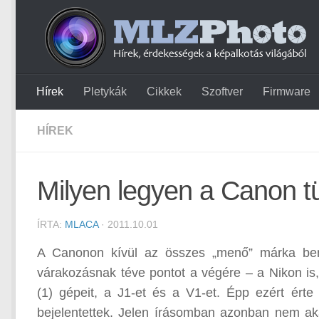
Hírek
Pletykák
Cikkek
Szoftver
Firmware
HÍREK
Milyen legyen a Canon t
ÍRTA:
MLACA
· 2011.10.01
A Canonon kívül az összes „menő” márka bemu
várakozásnak téve pontot a végére – a Nikon is,
(1) gépeit, a J1-et és a V1-et. Épp ezért ért
bejelentettek. Jelen írásomban azonban nem akar