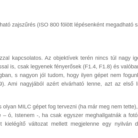
ható zajszűrés (ISO 800 fölött lépésenként megadható s
ázzal kapcsolatos. Az objektívek terén nincs túl nagy i
ssal is, csak legyenek fényerősek (F1.4, F1.8) és valóba
gban, s nagyon jól tudom, hogy ilyen gépet nem fogun
. Ami nagyjából azért elvárható lenne, azt az első l
 is olyan MILC gépet fog tervezni (ha már meg nem tette)
ne – ó, Istenem -, ha csak egyszer meghallgatnák a fot
t kielégítő változat mellett megjelenne egy nyilván 