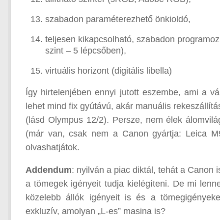
szabadon paraméterezhető önkioldó,
teljesen kikapcsolható, szabadon programoz
szint – 5 lépcsőben),
virtuális horizont (digitális libella)
Így hirtelenjében ennyi jutott eszembe, ami a v
lehet mind fix gyútávú, akár manuális rekeszállítá
(lásd Olympus 12/2). Persze, nem élek álomvilá
(már van, csak nem a Canon gyártja: Leica M9)
olvashatjátok.
Addendum
: nyilván a piac diktál, tehát a Canon
a tömegek igényeit tudja kielégíteni. De mi len
közelebb állók igényeit is és a tömegigényeke
exkluzív, amolyan „L-es” masina is?