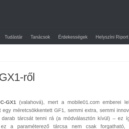
Tudástár
Tanácsok
Érdekességek
Helyszíni Riport
GX1-ről
MC-GX1
(valahová), mert a mobile01.com emberei le
t egy méretcsökkentett GF1, semmi extra, semmi innov
darab tárcsát tenni rá (a módválasztón kívül) – ez 
gy ez a paraméterező tárcsa nem csak forgatható,