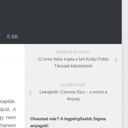
E-BB
KÖVETKEZŐ POSZT
12 éves fotós kapta a brit Királyi Fotós
Társulat kitüntetését
ELŐZŐ POSZT
Linkajánló: Camera Size – a méret a
lényeg
kapták.
áció. A
így nem
Olvastad már? A legpörgősebb Sigma
 hanem
anyagok!