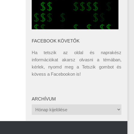
FACEBOOK KÖVETŐK
Ha tetszik az oldal és naprakész
információkat akarsz olvasni a témában,
kérlek, nyomd meg a Tetszik gombot és
kövess a
Facebookon
is!
ARCHÍVUM
Archívum