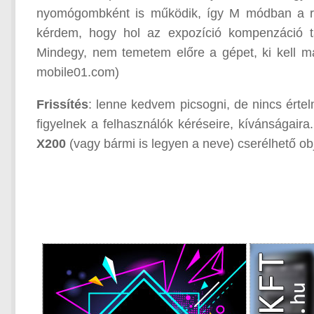
nyomógombként is működik, így M módban a rek
kérdem, hogy hol az expozíció kompenzáció tá
Mindegy, nem temetem előre a gépet, ki kell maj
mobile01.com)
Frissítés
: lenne kedvem picsogni, de nincs érte
figyelnek a felhasználók kéréseire, kívánságair
X200
(vagy bármi is legyen a neve) cserélhető ob