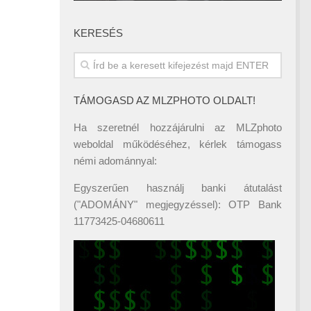
KERESÉS
TÁMOGASD AZ MLZPHOTO OLDALT!
Ha szeretnél hozzájárulni az MLZphoto
weboldal működéséhez, kérlek támogass
némi adománnyal:
Egyszerűen használj banki átutalást
("ADOMÁNY" megjegyzéssel): OTP Bank
11773425-04680611