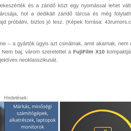
eszérték és a záridő közt egy nyomással lehet vált
rcsája, hol a dedikált záridő tárcsa és még folytat
d próbálni, biztos jó lesz. (Képek forrása: 43rumors.
lme – a gyártók úgyis azt csinálnak, amit akarnak, nem
a. Nem baj, várom szeretettel a
FujiFilm X10
kompaktjá
jektíves neoklasszikusát.
Hirdetések: