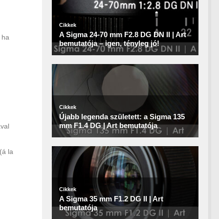
 ha
val
(á la