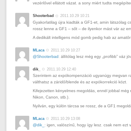
vezérlővel ellátott vázat. a sony miért tudta megépíte
Shooterbad
2011.10.29 10:21
Gyakorlatilag újra kiadták a GF1-et, amin látszólag
rossz lenne a GF1 – sőt – de ilyenkor mást vár az e
A dedikált intelligens mód gomb pedig hab az amatőr
MLaca
2011.10.29 10:27
@Shooterbad
: állítólag lesz még egy „profibb” váz jö
dik_
2011.10.29 12:40
Szerintem az expókompenzáció ugyanúgy megvan raj
válthatsz a záridő/blende és az expókorrekció közt.
Kifejezetten kényelmes megoldás, ennél jobbal még 
Nikon, Canon, stb.).
Nyilván, egy külön tárcsa se rossz, de a GF1 megol
MLaca
2011.10.29 13:08
@dik_
: igen, valószínű, hogy így lesz. csak nem ezt 