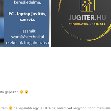
áltó gépezet.
vártam
de legalább egy, a GF1-nél valamivel nagyobb, több manuális