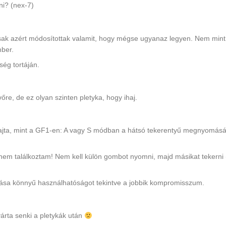
ni? (nex-7)
 csak azért módosítottak valamit, hogy mégse ugyanaz legyen. Nem mint
mber.
ség tortáján.
vőre, de ez olyan szinten pletyka, hogy ihaj.
ta, mint a GF1-en: A vagy S módban a hátsó tekerentyű megnyomásá
nem találkoztam! Nem kell külön gombot nyomni, majd másikat tekerni 
dása könnyű használhatóságot tekintve a jobbik kompromisszum.
várta senki a pletykák után