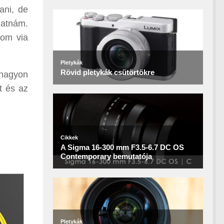
ani, de
hatnám.
com via
 nagyon
t és az