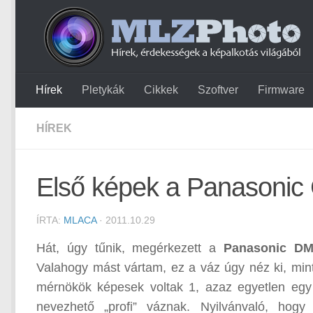
Hírek
Pletykák
Cikkek
Szoftver
Firmware
HÍREK
Első képek a Panasonic 
ÍRTA:
MLACA
· 2011.10.29
Hát, úgy tűnik, megérkezett a
Panasonic D
Valahogy mást vártam, ez a váz úgy néz ki, min
mérnökök képesek voltak 1, azaz egyetlen egy 
nevezhető „profi” váznak. Nyilvánvaló, ho