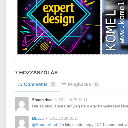
.
7 HOZZÁSZÓLÁS
Comments
7
Pingbacks
0
Shooterbad
2011.10.29 10:11
Hát ez első látásra tényleg nem egy hanyatesést kiv
MLaca
2011.10.29 10:13
@Shooterbad
: én kifejezetten egy LC1 hasonmást 