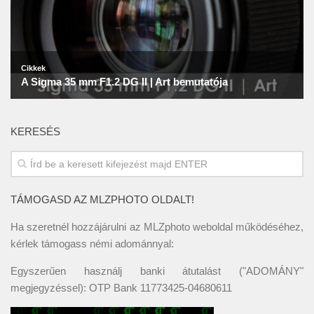
KERESÉS
TÁMOGASD AZ MLZPHOTO OLDALT!
Ha szeretnél hozzájárulni az MLZphoto weboldal működéséhez,
kérlek támogass némi adománnyal:
Egyszerűen használj banki átutalást ("ADOMÁNY"
megjegyzéssel): OTP Bank 11773425-04680611