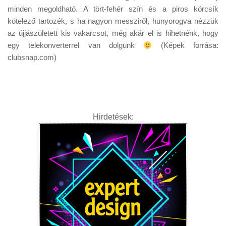
Tanácsok
minden megoldható. A tört-fehér szín és a piros körcsík
kötelező tartozék, s ha nagyon messziről, hunyorogva nézzük
Érdekességek
az újjászületett kis vakarcsot, még akár el is hihetnénk, hogy
Helyszíni Riport
egy telekonverterrel van dolgunk
(Képek forrása:
clubsnap.com)
E-BB
Hirdetések: