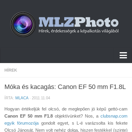
Hírek
HÍREK
Pletykák
Móka és kacagás: Canon EF 50 mm F1.8L
Cikkek
ÍRTA:
MLACA
· 2011.11.04
Szoftver
Hogyan értékeljük fel olcsó, de meglepően jó képű gettó-cam
Firmware
Canon EF 50 mm F1.8
objektívünket? Nos, a
clubsnap.com
egyik fórumozója
Tudástár
gondolt egyet, s L-é varázsolta kis fekete
Olcsó Jánosát. Nem volt nehéz dolga, hiszen festékkel (szinte)