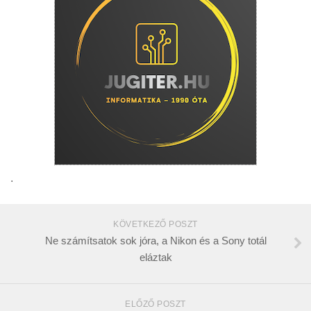
.
KÖVETKEZŐ POSZT
Ne számítsatok sok jóra, a Nikon és a Sony totál
eláztak
ELŐZŐ POSZT