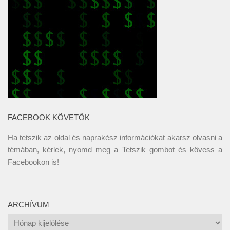
FACEBOOK KÖVETŐK
Ha tetszik az oldal és naprakész információkat akarsz olvasni a
témában, kérlek, nyomd meg a Tetszik gombot és kövess a
Facebookon
is!
ARCHÍVUM
Archívum