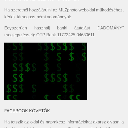
Ha szeretnél hozzájárulni az MLZphoto weboldal működéséhez,
kérlek támogass némi adománnyal:
Egyszerűen használj banki átutalást ("ADOMÁNY"
megjegyzéssel): OTP Bank 11773425-04680611
FACEBOOK KÖVETŐK
Ha tetszik az oldal és naprakész információkat akarsz olvasni a