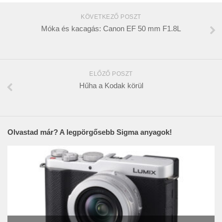
KÖVETKEZŐ POSZT
Móka és kacagás: Canon EF 50 mm F1.8L
ELŐZŐ POSZT
Hűha a Kodak körül
Olvastad már? A legpörgősebb Sigma anyagok!