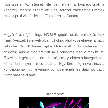
Tanácsok
rögzítésére. Az internet tele van ennek a koncepciónak a
képeivel, melyek szerint az 1-es sorozat váztestébe ültetnék
Érdekességek
majd a profi videós lelket. (Fotó forrása: Canon)
Helyszíni Riport
E-BB
A gyártó azt ígéri, hogy HDSLR gépük ideális választás lesz
filmművészeti és egyéb olyan célokra, ahol követelmény a nagy
felbontás. A full frame lapka Motion-JPEG tömörítéssel fog
dolgozni, ahol a már említett 4k-s felbontás lesz a maximum.
Ezzel ez a gépezet lenne az első, amely ebben a kategóriában
képes lenne ilyen filmes tudásra. Egyelőre még neve sincs a
koncepciónak, így ne várjunk pontos megjelenési dátumot, vagy
végfelhasználói árat.
Hirdetések: