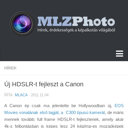
Hírek
HÍREK
Pletykák
Új HDSLR-t fejleszt a Canon
Cikkek
ÍRTA:
MLACA
· 2011.11.04
Szoftver
A Canon ép csak ma jelentette be Hollywoodban új,
EOS
Firmware
Movies vonalának első tagját, a C300 típusú kamerát
, de máris
mennek tovább: full frame HDSLR-t fejlesztenek, amely akár
Tudástár
4k-s felbontásban is képes lesz 24 kép/mp-es mozgóképek