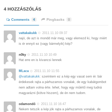
4 HOZZÁSZÓLÁS
Comments
4
Pingbacks
0
vattakakukk
2011.11.10 09:37
najó, de azt is mondd már meg, vagy elemezd ki, hogy miért
is ér ennyit ez (vagy bármelyik) kép?
n0ky
2011.11.10 10:49
Hat erre en is kivancsi lennek
MLaca
2011.11.10 11:55
@vattakakukk
: szerintem ez a kép egy vasat sem ér. bár
érdekesek rajta a párhuzamos vonalak, de egy kabátgombot
nem adtam volna érte. lehet, hogy egy műértő meg tudná
magyarázni (kötve hiszem), de én nem tudom.
odamondó
2011.11.10 16:47
Nekem tetszik a kép jók rajta a párhuzamos vonalak, de