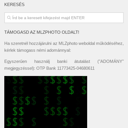
KERESÉS
TÁMOGASD AZ MLZPHOTO OLDALT!
Ha szeretnél hozzájárulni az MLZphoto weboldal működéséhez,
kérlek támogass némi adománnyal:
Egyszerűen használj banki átutalást ("ADOMÁNY"
megjegyzéssel): OTP Bank 11773425-04680611