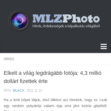
Hírek
HÍREK
Pletykák
Elkelt a világ legdrágább fotója: 4,3 millió
Cikkek
dollárt fizettek érte
Szoftver
ÍRTA:
MLACA
· 2011.11.10
Firmware
Ha a lenti képet látjuk, első blikkre azt hinnénk, hogy ez csak
Tudástár
egy random potyakép valami épp arra járó turista gépéből.