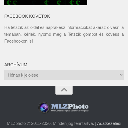
FACEBOOK KÖVETŐK
Ha tetszik az oldal és naprakész információkat akarsz olvasni a
témában, kérlek, nyomd meg a Tetszik gombot és kövess a
Facebookon
is!
ARCHÍVUM
Archívum
MLZphoto © 2011-2026. Minden jog fenntartva. |
Adatkezelesi