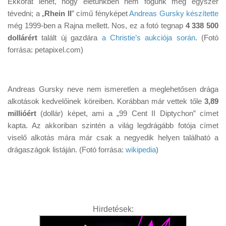
Ekkorát lehet, hogy életünkben nem fogunk még egyszer
Tanácsok
tévedni; a „
Rhein II
” című fényképet
Andreas Gursky készítette
Érdekességek
még 1999-ben a Rajna mellett. Nos, ez a fotó tegnap
4 338 500
dollárért
talált új gazdára
a Christie’s aukciója során
. (Fotó
Helyszíni Riport
forrása: petapixel.com)
E-BB
Andreas Gursky neve nem ismeretlen a meglehetősen drága
alkotások kedvelőinek köreiben. Korábban már vettek tőle
3,89
millióért
(dollár) képet, ami a „99 Cent II Diptychon” címet
kapta. Az akkoriban szintén a világ legdrágább fotója címet
viselő alkotás mára már csak a negyedik helyen található a
drágaszágok listáján. (Fotó forrása:
wikipedia
)
Hirdetések: