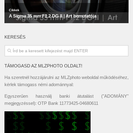
KERESÉS
TÁMOGASD AZ MLZPHOTO OLDALT!
Ha szeretnél hozzájárulni az MLZphoto weboldal működéséhez,
kérlek támogass némi adománnyal:
Egyszerűen használj banki átutalást ("ADOMÁNY"
megjegyzéssel): OTP Bank 11773425-04680611