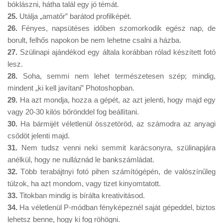
bóklászni, hátha talál egy jó témát.
25.
Utálja „amatőr” barátod profilképét.
26.
Fényes, napsütéses időben szomorkodik egész nap, de
borult, felhős napokon be nem lehetne csalni a házba.
27.
Szülinapi ajándékod egy általa korábban rólad készített fotó
lesz.
28.
Soha, semmi nem lehet természetesen szép; mindig,
mindent „ki kell javítani” Photoshopban.
29.
Ha azt mondja, hozza a gépét, az azt jelenti, hogy majd egy
vagy 20-30 kilós bőrönddel fog beállítani.
30.
Ha bármijét véletlenül összetöröd, az számodra az anyagi
csődöt jelenti majd.
31.
Nem tudsz venni neki semmit karácsonyra, szülinapjára
anélkül, hogy ne nulláznád le bankszámládat.
32.
Több terabájtnyi fotó pihen számítógépén, de valószínűleg
túlzok, ha azt mondom, vagy tizet kinyomtatott.
33.
Titokban mindig is bírálta kreativitásod.
34.
Ha véletlenül P-módban fényképeznél saját gépeddel, biztos
lehetsz benne, hogy ki fog röhögni.