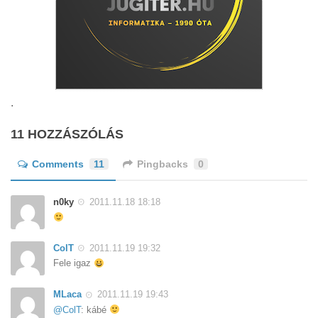
.
11 HOZZÁSZÓLÁS
Comments
11
Pingbacks
0
n0ky
2011.11.18 18:18
ColT
2011.11.19 19:32
Fele igaz
MLaca
2011.11.19 19:43
@ColT
: kábé