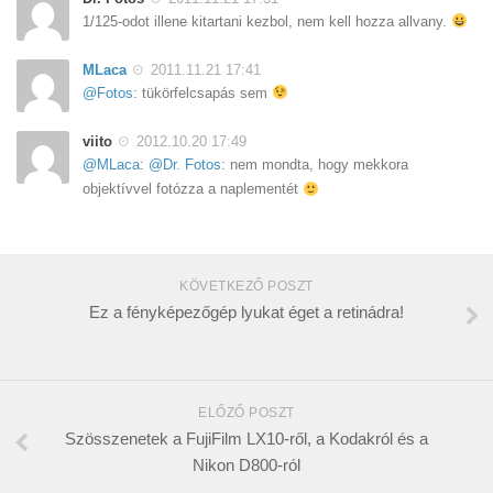
‎1/125-odot illene kitartani kezbol, nem kell hozza allvany.
MLaca
2011.11.21 17:41
@Fotos
: tükörfelcsapás sem
viito
2012.10.20 17:49
@MLaca
:
@Dr. Fotos
: nem mondta, hogy mekkora
objektívvel fotózza a naplementét
KÖVETKEZŐ POSZT
Ez a fényképezőgép lyukat éget a retinádra!
ELŐZŐ POSZT
Szösszenetek a FujiFilm LX10-ről, a Kodakról és a
Nikon D800-ról