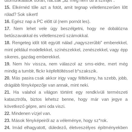
utómunkálatok során, hacsak „az meg nem üti a szintjét”.
15.
Elkérnéd tőle azt a fotót, amit tegnap véletlenszerűen lőtt
rólad? Sok sikert!
16.
Egész nap a PC előtt ül (nem pornót les).
17.
Nem lehet vele úgy beszélgetni, hogy ne dobálózna
betűszavakkal és véletlenszerű számokkal.
18.
Rengeteg időt tölt együtt nálad „nagyszerűbb” emberekkel,
mint például modellekkel, színészekkel, zenészekkel, vagy épp
sikeres, gazdag emberekkel.
19.
Nem hív vissza, nem válaszol az sms-eidre, mert még
mindig a tumblr, flickr képfeltöltéssel b*szakszik.
20.
Más pasira csak akkor irigy vagy féltékeny, ha szebb, jobb,
drágább fényképezője van annak, mint neki.
21.
Ha valahol a világon történt egy rendkívüli természeti
katasztrófa, biztos lehetsz benne, hogy már van jegye a
következő gépre, ami oda viszi.
22.
Mindenen vízjel van.
23.
Mások fényképeiről az a véleménye, hogy sz*rok.
24.
Imád elhagyatott, düledező, életveszélyes építményekben