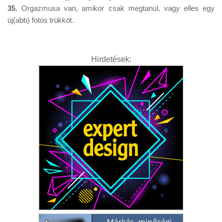
35.
Orgazmusa van, amikor csak megtanul, vagy elles egy
új(abb) fotós trükköt.
Hirdetések: