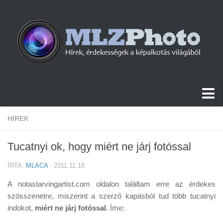
Hírek
HÍREK
Pletykák
Tucatnyi ok, hogy miért ne járj fotóssal
Cikkek
ÍRTA:
MLACA
· 2011.11.18
Szoftver
A notastarvingartist.com oldalon találtam erre az érdekes
Firmware
szösszenetre, miszerint a szerző kapásból tud több tucatnyi
indokot,
Tudástár
miért ne járj fotóssal
. Íme: