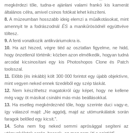
megkérdezi tőle, tudna-e ajánlani valami frankó kis kamerát
általános célra, amivel csinos fotókat lehet készíteni.
8.
A múzeumban hosszabb ideig elemzi a műalkotásokat, mint
amennyit te a fodrászodnál
ÉS
a manikűrösödnél együttvéve
töltesz.
9.
A fenti vonatkozik antikváriumokra is.
10.
Ha azt hiszed, végre tiéd az osztatlan figyelme, ne hidd,
hogy önzetlenül történik: közben azon elmélkedik, hogyan tudná
arcodat kicsinosítani egy kis Photoshopos Clone és Patch
toolsszal.
11.
Előbb (és inkább) költ 300 000 forintot egy újabb objektívre,
mint vegyen neked ennek tizedéből egy szép táskát.
12.
Nem készíthetsz magatokról úgy képet, hogy ne kellene
még vagy öt másikat csinálni más-más beállásokkal.
13.
Ha esetleg megkérdeznéd tőle, hogy szerinte duci vagy-e,
így válaszol majd: „Ne aggódj, majd az utómunkálatok során
faragok belőled egy kicsit.”.
14.
Soha nem fog neked semmi aprósággal segíteni az