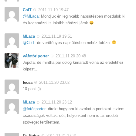
ColT
2011.11.19 19:47
@MLaca
: Mondjuk én leginkább napsütésben mozdulok ki,
és kocsmázni is inkább sörözni járok
MLaca
2011.11.19 19:51
@ColT
: de verőfényes napsütésben nehéz fotózni
vAfotóriporter
2011.11.20 20:48
Jópofa, de mintha pár dolog kimaradt volna az eredetihez
képest…
fecsa
2011.11.20 23:02
10 pont:-))
MLaca
2011.11.20 23:12
@fotóriporter
: direkt hagytam ki azokat a pontokat. sztem
csacsiságok voltak. sőt, helyenként nem is az eredeti
szöveget ferdítettem.
Dr. Fotos
2011.11.21 17:31