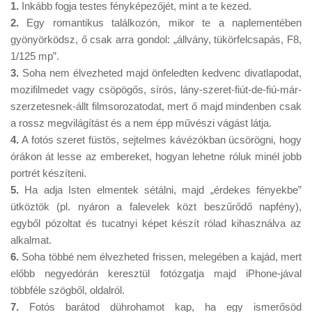
Tanácsok
1.
Inkább fogja testes fényképezőjét, mint a te kezed.
2.
Egy romantikus találkozón, mikor te a naplementében
Érdekességek
gyönyörködsz, ő csak arra gondol: „állvány, tükörfelcsapás, F8,
1/125 mp”.
Helyszíni Riport
3.
Soha nem élvezheted majd önfeledten kedvenc divatlapodat,
E-BB
mozifilmedet vagy csöpögős, sírós, lány-szeret-fiút-de-fiú-már-
szerzetesnek-állt filmsorozatodat, mert ő majd mindenben csak
a rossz megvilágítást és a nem épp művészi vágást látja.
4.
A fotós szeret füstös, sejtelmes kávézókban ücsörögni, hogy
órákon át lesse az embereket, hogyan lehetne róluk minél jobb
portrét készíteni.
5.
Ha adja Isten elmentek sétálni, majd „érdekes fényekbe”
ütköztök (pl. nyáron a falevelek közt beszűrődő napfény),
egyből pózoltat és tucatnyi képet készít rólad kihasználva az
alkalmat.
6.
Soha többé nem élvezheted frissen, melegében a kajád, mert
előbb negyedórán keresztül fotózgatja majd iPhone-jával
többféle szögből, oldalról.
7.
Fotós barátod dührohamot kap, ha egy ismerősöd