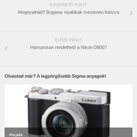
KÖVETKEZŐ POSZT
Megnyalnád? Bogaras nyalókák mesterien fotózva
ELŐZŐ POSZT
Hamarosan rendelhető a Nikon D800?
Olvastad már? A legpörgősebb Sigma anyagok!