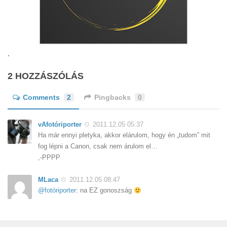
.
2 HOZZÁSZÓLÁS
Comments
2
Pingbacks
0
vAfotóriporter
2011.12.05 05:37
Ha már ennyi pletyka, akkor elárulom, hogy én „tudom” mit
fog lépni a Canon, csak nem árulom el…
,-PPPP
MLaca
2011.12.05 08:47
@fotóriporter
: na EZ gonoszság