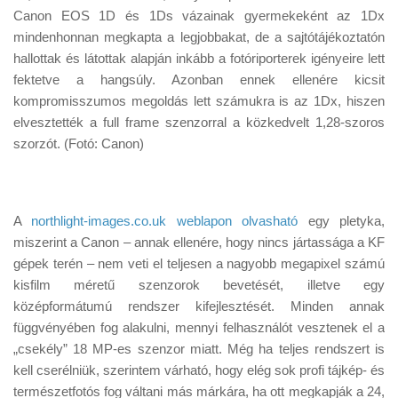
Tanácsok
Canon EOS 1D és 1Ds vázainak gyermekeként az 1Dx
mindenhonnan megkapta a legjobbakat, de a sajtótájékoztatón
Érdekességek
hallottak és látottak alapján inkább a fotóriporterek igényeire lett
Helyszíni Riport
fektetve a hangsúly. Azonban ennek ellenére kicsit
kompromisszumos megoldás lett számukra is az 1Dx, hiszen
E-BB
elvesztették a full frame szenzorral a közkedvelt 1,28-szoros
szorzót. (Fotó: Canon)
A
northlight-images.co.uk weblapon olvasható
egy pletyka,
miszerint a Canon – annak ellenére, hogy nincs jártassága a KF
gépek terén – nem veti el teljesen a nagyobb megapixel számú
kisfilm méretű szenzorok bevetését, illetve egy
középformátumú rendszer kifejlesztését. Minden annak
függvényében fog alakulni, mennyi felhasználót vesztenek el a
„csekély” 18 MP-es szenzor miatt. Még ha teljes rendszert is
kell cserélniük, szerintem várható, hogy elég sok profi tájkép- és
természetfotós fog váltani más márkára, ha ott megkapják a 24,