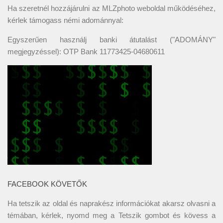
Ha szeretnél hozzájárulni az MLZphoto weboldal működéséhez,
kérlek támogass némi adománnyal:
Egyszerűen használj banki átutalást ("ADOMÁNY"
megjegyzéssel): OTP Bank 11773425-04680611
FACEBOOK KÖVETŐK
Ha tetszik az oldal és naprakész információkat akarsz olvasni a
témában, kérlek, nyomd meg a Tetszik gombot és kövess a