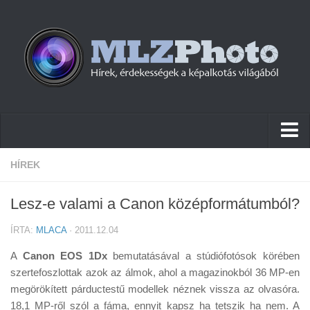
Hírek
HÍREK
Pletykák
Lesz-e valami a Canon középformátumból?
Cikkek
ÍRTA:
MLACA
· 2011.12.04
Szoftver
A
Canon EOS 1Dx
bemutatásával a stúdiófotósok körében
Firmware
szertefoszlottak azok az álmok, ahol a magazinokból 36 MP-en
megörökített párductestű modellek néznek vissza az olvasóra.
Tudástár
18,1 MP-ről szól a fáma, ennyit kapsz ha tetszik ha nem. A