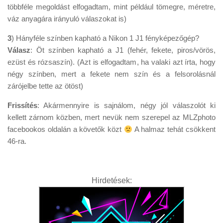
többféle megoldást elfogadtam, mint például tömegre, méretre,
váz anyagára irányuló válaszokat is)
3
) Hányféle színben kapható a Nikon 1 J1 fényképezőgép?
Válasz
: Öt színben kapható a J1 (fehér, fekete, piros/vörös,
ezüst és rózsaszín). (Azt is elfogadtam, ha valaki azt írta, hogy
négy színben, mert a fekete nem szín és a felsorolásnál
zárójelbe tette az ötöst)
Frissítés
: Akármennyire is sajnálom, négy jól válaszolót ki
kellett zárnom közben, mert nevük nem szerepel az MLZphoto
facebookos oldalán a követők közt
A halmaz tehát csökkent
46-ra.
Hirdetések: