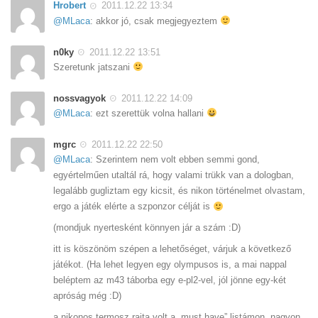
Hrobert
2011.12.22 13:34
@MLaca
: akkor jó, csak megjegyeztem
n0ky
2011.12.22 13:51
Szeretunk jatszani
nossvagyok
2011.12.22 14:09
@MLaca
: ezt szerettük volna hallani
mgrc
2011.12.22 22:50
@MLaca
: Szerintem nem volt ebben semmi gond,
egyértelműen utaltál rá, hogy valami trükk van a dologban,
legalább gugliztam egy kicsit, és nikon történelmet olvastam,
ergo a játék elérte a szponzor célját is
(mondjuk nyertesként könnyen jár a szám :D)
itt is köszönöm szépen a lehetőséget, várjuk a következő
játékot. (Ha lehet legyen egy olympusos is, a mai nappal
beléptem az m43 táborba egy e-pl2-vel, jól jönne egy-két
apróság még :D)
a nikonos termosz rajta volt a „must have” listámon, nagyon