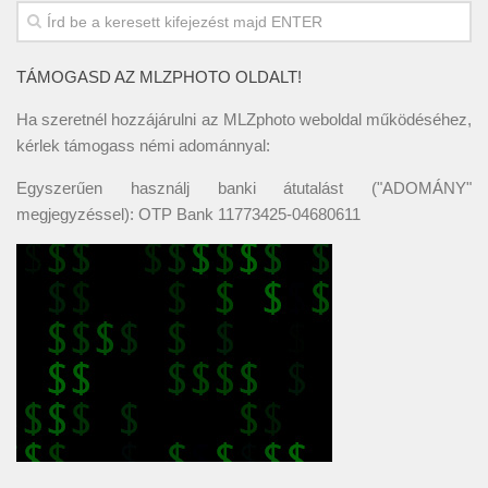
TÁMOGASD AZ MLZPHOTO OLDALT!
Ha szeretnél hozzájárulni az MLZphoto weboldal működéséhez,
kérlek támogass némi adománnyal:
Egyszerűen használj banki átutalást ("ADOMÁNY"
megjegyzéssel): OTP Bank 11773425-04680611