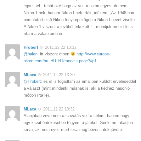
egyessel…tehát oké hogy az volt a nikon egyes, de nem
Nikon 1-nek, hanem Nikon I-nek írták, idézem: „Az 1948-ban
bemutatott első Nikon fényképezőgép a Nikon I nevet viselte.
A Nikon 1 viszont a jövőből érkezett.”…mondjuk én ezt le is
írtam a válaszomban…
Hrobert
2011.12.22 13:12
@halen
: itt viszont ötben
http://www.europe-
nikon.com/hu_HU_N1/models.page?#p1
MLaca
2011.12.22 13:30
@Hrobert
: és el is fogadtam az emailben küldött érveléseddel
a választ (mint mindenki másnak is, aki a tiédhez hasonló
módon írta le).
MLaca
2011.12.22 13:32
Alapjában véve nem a szivatás volt a célom, hanem hogy
egy kicsit érdekesebbé tegyem a játékot. Senki ne fakadjon
sírva, aki nem nyer, mert lesz még bőven játék jövőre.