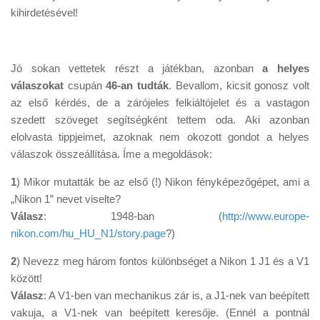
Tanácsok
kihirdetésével!
Érdekességek
Helyszíni Riport
Jó sokan vettetek részt a játékban, azonban
a helyes
E-BB
válaszokat
csupán
46-an
tudták
. Bevallom, kicsit gonosz volt
az első kérdés, de a zárójeles felkiáltójelet és a vastagon
szedett szöveget segítségként tettem oda. Aki azonban
elolvasta tippjeimet, azoknak nem okozott gondot a helyes
válaszok összeállítása. Íme a megoldások:
1
) Mikor mutatták be az első (!) Nikon fényképezőgépet, ami a
„Nikon 1” nevet viselte?
Válasz
: 1948-ban (
http://www.europe-
nikon.com/hu_HU_N1/story.page
?)
2
) Nevezz meg három fontos különbséget a Nikon 1 J1 és a V1
között!
Válasz
: A V1-ben van mechanikus zár is, a J1-nek van beépített
vakuja, a V1-nek van beépített keresője. (Ennél a pontnál