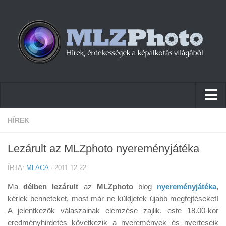
Hírek
HÍREK
Pletykák
Lezárult az MLZphoto nyereményjátéka
Cikkek
ÍRTA:
MLACA
· 2011.12.22
Szoftver
Ma
délben lezárult
az
MLZphoto
blog
nyereményjátéka
,
Firmware
kérlek benneteket, most már ne küldjetek újabb megfejtéseket!
A jelentkezők válaszainak elemzése zajlik, este 18.00-kor
Tudástár
eredményhirdetés következik a nyeremények és nyerteseik