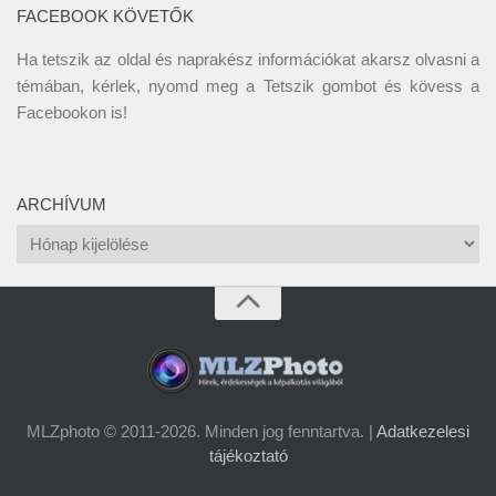
FACEBOOK KÖVETŐK
Ha tetszik az oldal és naprakész információkat akarsz olvasni a
témában, kérlek, nyomd meg a Tetszik gombot és kövess a
Facebookon
is!
ARCHÍVUM
Archívum
MLZphoto © 2011-2026. Minden jog fenntartva. |
Adatkezelesi
tájékoztató