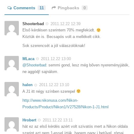
Comments
11
Pingbacks
0
Shooterbad
2011.12.22 12:39
Első kérdésen szerintem 70% megfeküdt.
Köztük én is. Becsapós volt a mellékelt cikk.
Sok szerencsét a jól válaszolóknak!
MLaca
2011.12.22 13:00
@Shooterbad
: semmi gond, lesz még bőven nyereményjáték,
ne aggódj! sajnálom.
halen
2011.12.22 13:10
A J1 itt négy színben szerepel
http://www.nikonusa.com/Nikon-
Products/Product/Nikon1/V27528/Nikon-1-J1.html
Hrobert
2011.12.22 13:11
hát ez az első kérdés azért volt szivatós mert a Nikon oldala
szerint azt nem 1-essel írták, hanem nagy i betűvel, római