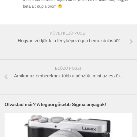
betalált dupla öröm
KÖVETKEZŐ POSZT
Hogyan védjük ki a fényképezőgép bemozdulását?
ELŐZŐ POSZT
Amikor az embereknek több a pénzük, mint az eszük..
Olvastad már? A legpörgősebb Sigma anyagok!