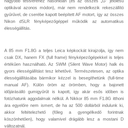
nagyobb testvéréhez hasonlóan (és az összes „G” jelölésű
Tanácsok
optikával azonos módon), már nem rendelkezik rekeszállító
Érdekességek
gyűrűvel, de cserébe kapott beépített AF motort, így az összes
Nikon dSLR fényképezőgéppel működik az automatikus
Helyszíni Riport
élességállítás.
E-BB
A 85 mm F1.8G a teljes Leica képkockát kirajzolja, így nem
csak DX, hanem FX (full frame) fényképezőgépekkel is teljes
értékűen használható. Az SWM (Silent Wave Motor) halk és
gyors élességállítást tesz lehetővé. Természetesen, az optika
élességállításába bármikor kézzel is besegíthetünk (full-time
manual AF). Külön öröm az örömben, hogy a bajonett
időjárásálló gumigyűrűt is kapott, így akár esős időben is
fotózhatunk aggodalmak nélkül. A Nikkor 85 mm F1.8G itthoni
ára egyelőre nem ismert, de ha az 500 dollárból indulunk ki,
akkor feltételezhető (főleg a gyengélkedő forintnak
köszönhetően), hogy valamivel drágább lesz a mostani D
változatnál.