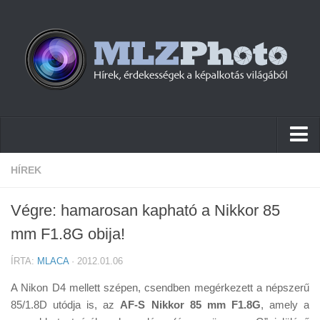
Hírek
HÍREK
Pletykák
Végre: hamarosan kapható a Nikkor 85
Cikkek
mm F1.8G obija!
Szoftver
ÍRTA:
MLACA
· 2012.01.06
Firmware
A Nikon D4 mellett szépen, csendben megérkezett a népszerű
Tudástár
85/1.8D utódja is, az
AF-S Nikkor 85 mm F1.8G
, amely a