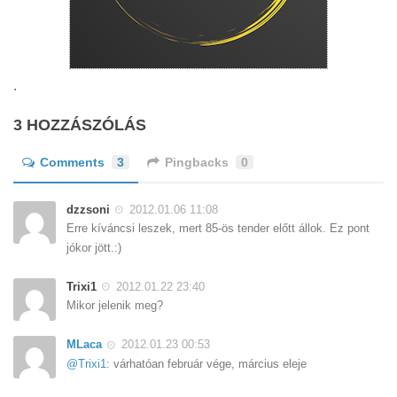
.
3 HOZZÁSZÓLÁS
Comments
3
Pingbacks
0
dzzsoni
2012.01.06 11:08
Erre kíváncsi leszek, mert 85-ös tender előtt állok. Ez pont
jókor jött.:)
Trixi1
2012.01.22 23:40
Mikor jelenik meg?
MLaca
2012.01.23 00:53
@Trixi1
: várhatóan február vége, március eleje