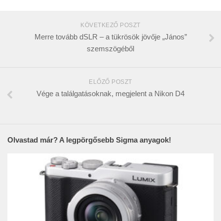
KÖVETKEZŐ POSZT
Merre tovább dSLR – a tükrösök jövője „János”
szemszögéből
ELŐZŐ POSZT
Vége a találgatásoknak, megjelent a Nikon D4
Olvastad már? A legpörgősebb Sigma anyagok!