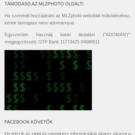
TÁMOGASD AZ MLZPHOTO OLDALT!
Ha szeretnél hozzájárulni az MLZphoto weboldal működéséhez,
kérlek támogass némi adománnyal:
Egyszerűen használj banki átutalást ("ADOMÁNY"
megjegyzéssel): OTP Bank 11773425-04680611
FACEBOOK KÖVETŐK
Ha tetszik az oldal és naprakész információkat akarsz olvasni a