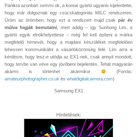
Tanácsok
Pánikra azonban semmi ok, a koreai gyártó ugyanis kijelentette,
hogy már dolgoznak egy csúcskategóriás MILC rendszeren.
Érdekességek
Üröm az örömben, hogy ezt a rendszert majd csak
pár év
Helyszíni Riport
múlva fogják bemutatni
, mert addig – így Sunhong Lim, a
gyártó egyik elnökhelyettese – még fel kell építeni a márka
E-BB
megfelelő hírnevét, hogy a majdani készüléket megfelelően
lehessen kommunikálni a vásárlóközönség felé. Lim arra a
kérdésre, hogy lesz-e utódja az EX1-nek, csak annyit mondott,
hogy tervbe van véve egy jövőbeni bejelentés. Tehát magyarán
akármi is történhet akármikor
(Forrás:
amateurphotographer.co.uk
és
whatdigitalcamera.com
)
Samsung EX1
Hirdetések: