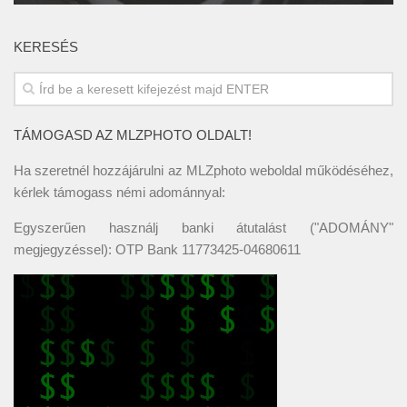
KERESÉS
TÁMOGASD AZ MLZPHOTO OLDALT!
Ha szeretnél hozzájárulni az MLZphoto weboldal működéséhez,
kérlek támogass némi adománnyal:
Egyszerűen használj banki átutalást ("ADOMÁNY"
megjegyzéssel): OTP Bank 11773425-04680611