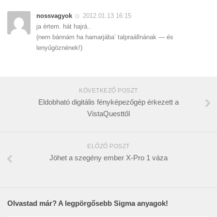
nossvagyok
2012.01.13 16:15
ja értem. hát hajrá..
(nem bánnám ha hamarjába’ talpraállnának — és
lenyűgöznének!)
KÖVETKEZŐ POSZT
Eldobható digitális fényképezőgép érkezett a
VistaQuesttől
ELŐZŐ POSZT
Jöhet a szegény ember X-Pro 1 váza
Olvastad már? A legpörgősebb Sigma anyagok!