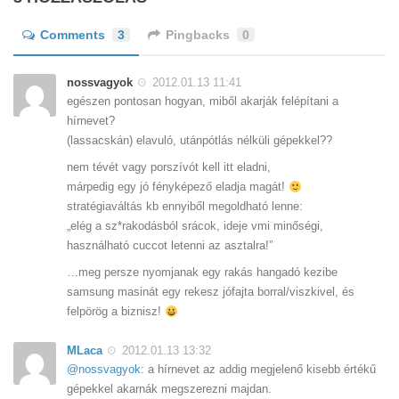
Comments
3
Pingbacks
0
nossvagyok
2012.01.13 11:41
egészen pontosan hogyan, miből akarják felépítani a
hírnevet?
(lassacskán) elavuló, utánpótlás nélküli gépekkel??
nem tévét vagy porszívót kell itt eladni,
márpedig egy jó fényképező eladja magát!
stratégiaváltás kb ennyiből megoldható lenne:
„elég a sz*rakodásból srácok, ideje vmi minőségi,
használható cuccot letenni az asztalra!”
…meg persze nyomjanak egy rakás hangadó kezibe
samsung masinát egy rekesz jófajta borral/viszkivel, és
felpörög a biznisz!
MLaca
2012.01.13 13:32
@nossvagyok
: a hírnevet az addig megjelenő kisebb értékű
gépekkel akarnák megszerezni majdan.