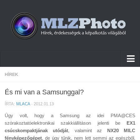
Hírek
HÍREK
Pletykák
És mi van a Samsunggal?
Cikkek
ÍRTA:
MLACA
· 2012.01.13
Szoftver
Úgy volt, hogy a Samsung az idei PMA@CES
Firmware
szórakoztatóelektronikai szakkiállításon jelenti be
EX1
csúcskompaktjának utódját
Tudástár
, valamint az
NX20 MILC
fényképezőgépet
, de úgy tűnik, nem lett semmi az egészből.