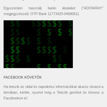
Egyszerűen használj banki átutalást ("ADOMÁNY"
megjegyzéssel): OTP Bank 11773425-04680611
FACEBOOK KÖVETŐK
Ha tetszik az oldal és naprakész információkat akarsz olvasni a
témában, kérlek, nyomd meg a Tetszik gombot és kövess a
Facebookon
is!