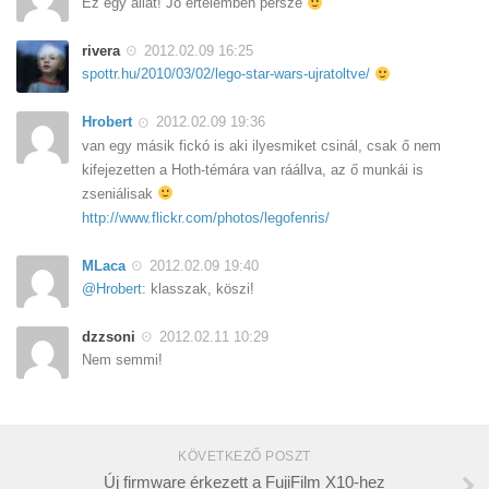
Ez egy állat! Jó értelemben persze
rivera
2012.02.09 16:25
spottr.hu/2010/03/02/lego-star-wars-ujratoltve/
Hrobert
2012.02.09 19:36
van egy másik fickó is aki ilyesmiket csinál, csak ő nem
kifejezetten a Hoth-témára van ráállva, az ő munkái is
zseniálisak
http://www.flickr.com/photos/legofenris/
MLaca
2012.02.09 19:40
@Hrobert
: klasszak, köszi!
dzzsoni
2012.02.11 10:29
Nem semmi!
KÖVETKEZŐ POSZT
Új firmware érkezett a FujiFilm X10-hez