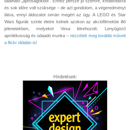
található „apróságokból”. Ehhez persze jó szemre, kreativitásra
Tanácsok
és sok időre volt szüksége – de azt gondolom, a végeredményt
Érdekességek
látva, ennyi áldozatot simán megért az ügy. A LEGO és Star
Wars figurák szinte életre kelnek azokon az akciófilmekbe illő
Helyszíni Riport
jelenetekben, melyeket Vesa létrehozott. Lenyűgöző
E-BB
aprólékosság és odaadó munka –
nézzétek meg további műveit
a flickr oldalán is
!
Hirdetések: