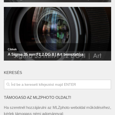
KERESÉS
TÁMOGASD AZ MLZPHOTO OLDALT!
Ha szeretnél hozzájárulni az MLZphoto weboldal működéséhez,
kérlek támogass némi adománnyal: