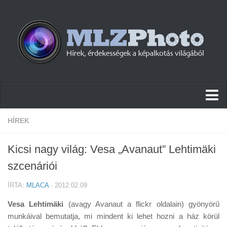
Hírek
HÍREK
Pletykák
Kicsi nagy világ: Vesa „Avanaut” Lehtimäki
Cikkek
szcenáriói
Szoftver
ÍRTA:
MLACA
· 2012.02.09
Firmware
Vesa Lehtimäki
(avagy Avanaut a flickr oldalain) gyönyörű
Tudástár
munkáival bemutatja, mi mindent ki lehet hozni a ház körül