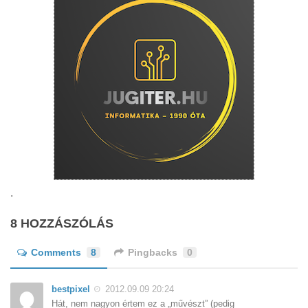
.
8 HOZZÁSZÓLÁS
Comments
8
Pingbacks
0
bestpixel
2012.09.09 20:24
Hát, nem nagyon értem ez a „művészt” (pedig