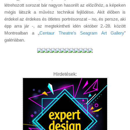
Tanácsok
létrehozott sorozat bár nagyon hasonlít az előzőhöz, a képeken
mégis látszik a művész technikai fejlődése. Akit élőben is
Érdekességek
érdekel az érdekes és ötletes portrésorozat – no, és persze, aki
Helyszíni Riport
épp arra jár -, az megtekintheti idén október 2.-28. között
Montrealban a „
Centaur Theatre’s Seagram Art Gallery
”
E-BB
galériában.
Hirdetések: