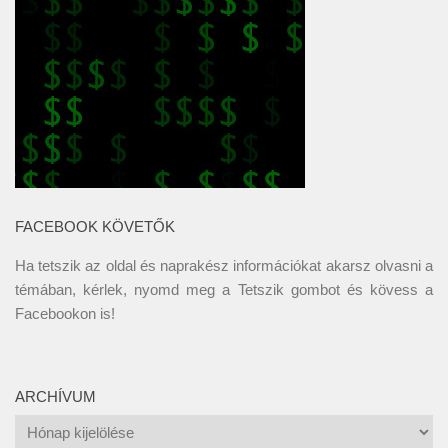
FACEBOOK KÖVETŐK
Ha tetszik az oldal és naprakész információkat akarsz olvasni a
témában, kérlek, nyomd meg a Tetszik gombot és kövess a
Facebookon
is!
ARCHÍVUM
Archívum