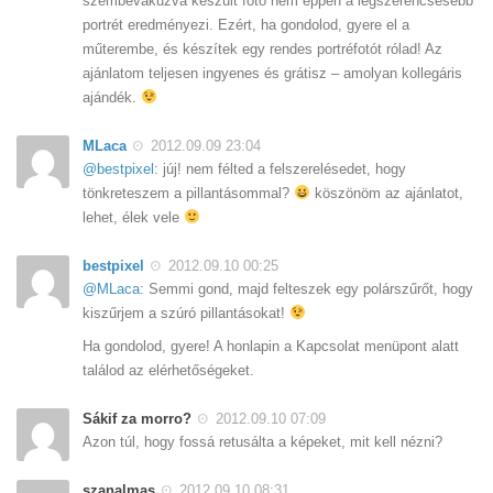
szembevakuzva készült fotó nem éppen a legszerencsésebb
portrét eredményezi. Ezért, ha gondolod, gyere el a
műterembe, és készítek egy rendes portréfotót rólad! Az
ajánlatom teljesen ingyenes és grátisz – amolyan kollegáris
ajándék.
MLaca
2012.09.09 23:04
@bestpixel
: júj! nem félted a felszerelésedet, hogy
tönkreteszem a pillantásommal?
köszönöm az ajánlatot,
lehet, élek vele
bestpixel
2012.09.10 00:25
@MLaca
: Semmi gond, majd felteszek egy polárszűrőt, hogy
kiszűrjem a szúró pillantásokat!
Ha gondolod, gyere! A honlapin a Kapcsolat menüpont alatt
találod az elérhetőségeket.
Sákif za morro?
2012.09.10 07:09
Azon túl, hogy fossá retusálta a képeket, mit kell nézni?
szanalmas
2012.09.10 08:31