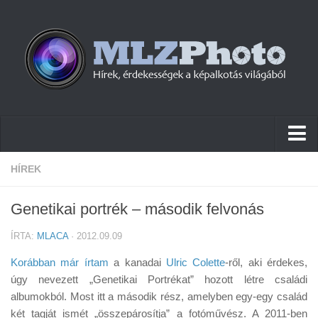
Hírek
HÍREK
Pletykák
Genetikai portrék – második felvonás
Cikkek
ÍRTA:
MLACA
· 2012.09.09
Szoftver
Korábban már írtam
a kanadai
Ulric Colette
-ről, aki érdekes,
Firmware
úgy nevezett „Genetikai Portrékat” hozott létre családi
albumokból. Most itt a második rész, amelyben egy-egy család
Tudástár
két tagját ismét „összepárosítja” a fotóművész. A 2011-ben