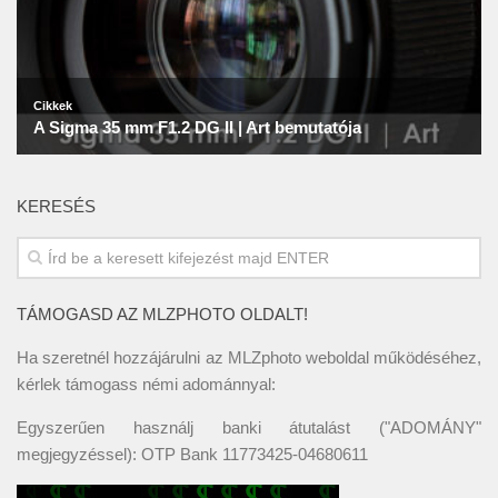
KERESÉS
TÁMOGASD AZ MLZPHOTO OLDALT!
Ha szeretnél hozzájárulni az MLZphoto weboldal működéséhez,
kérlek támogass némi adománnyal:
Egyszerűen használj banki átutalást ("ADOMÁNY"
megjegyzéssel): OTP Bank 11773425-04680611