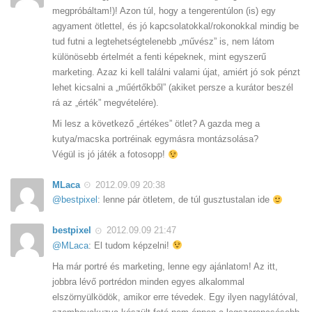
megpróbáltam!)! Azon túl, hogy a tengerentúlon (is) egy
agyament ötlettel, és jó kapcsolatokkal/rokonokkal mindig be
tud futni a legtehetségtelenebb „művész” is, nem látom
különösebb értelmét a fenti képeknek, mint egyszerű
marketing. Azaz ki kell találni valami újat, amiért jó sok pénzt
lehet kicsalni a „műértőkből” (akiket persze a kurátor beszél
rá az „érték” megvételére).
Mi lesz a következő „értékes” ötlet? A gazda meg a
kutya/macska portréinak egymásra montázsolása?
Végül is jó játék a fotosopp!
MLaca
2012.09.09 20:38
@bestpixel
: lenne pár ötletem, de túl gusztustalan ide
bestpixel
2012.09.09 21:47
@MLaca
: El tudom képzelni!
Ha már portré és marketing, lenne egy ajánlatom! Az itt,
jobbra lévő portrédon minden egyes alkalommal
elszörnyülködök, amikor erre tévedek. Egy ilyen nagylátóval,