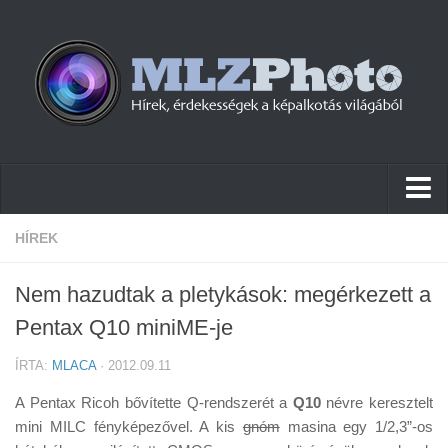
Hírek
HÍREK
Pletykák
Nem hazudtak a pletykások: megérkezett a
Cikkek
Pentax Q10 miniME-je
Szoftver
ÍRTA:
MLACA
· 2012.09.11
Firmware
A Pentax Ricoh bővítette Q-rendszerét a
Q10
névre keresztelt
Tudástár
mini MILC fényképezővel. A kis
gnóm
masina egy 1/2,3”-os