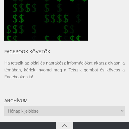
FACEBOOK KÖVETŐK
Ha tetszik az oldal és naprakész információkat akarsz olvasni a
témában, kérlek, nyomd meg a Tetszik gombot és kövess a
Facebookon
is!
ARCHÍVUM
Archívum