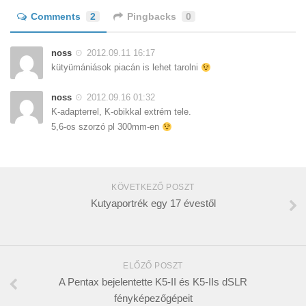
Comments
2
Pingbacks
0
noss
2012.09.11 16:17
kütyümániások piacán is lehet tarolni
noss
2012.09.16 01:32
K-adapterrel, K-obikkal extrém tele.
5,6-os szorzó pl 300mm-en
KÖVETKEZŐ POSZT
Kutyaportrék egy 17 évestől
ELŐZŐ POSZT
A Pentax bejelentette K5-II és K5-IIs dSLR
fényképezőgépeit