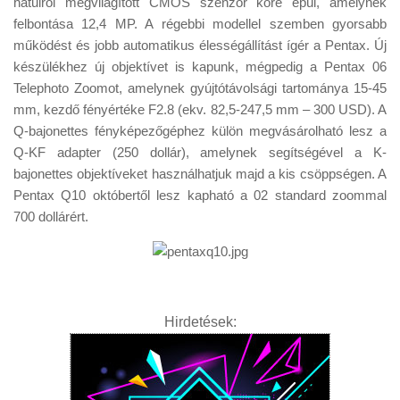
hátulról megvilágított CMOS szenzor köré épül, amelynek
Tanácsok
felbontása 12,4 MP. A régebbi modellel szemben gyorsabb
Érdekességek
működést és jobb automatikus élességállítást ígér a Pentax. Új
készülékhez új objektívet is kapunk, mégpedig a Pentax 06
Helyszíni Riport
Telephoto Zoomot, amelynek gyújtótávolsági tartománya 15-45
E-BB
mm, kezdő fényértéke F2.8 (ekv. 82,5-247,5 mm – 300 USD). A
Q-bajonettes fényképezőgéphez külön megvásárolható lesz a
Q-KF adapter (250 dollár), amelynek segítségével a K-
bajonettes objektíveket használhatjuk majd a kis csöppségen. A
Pentax Q10 októbertől lesz kapható a 02 standard zoommal
700 dollárért.
Hirdetések: