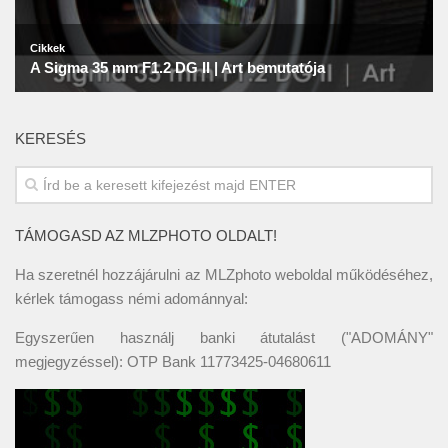
KERESÉS
TÁMOGASD AZ MLZPHOTO OLDALT!
Ha szeretnél hozzájárulni az MLZphoto weboldal működéséhez,
kérlek támogass némi adománnyal:
Egyszerűen használj banki átutalást ("ADOMÁNY"
megjegyzéssel): OTP Bank 11773425-04680611