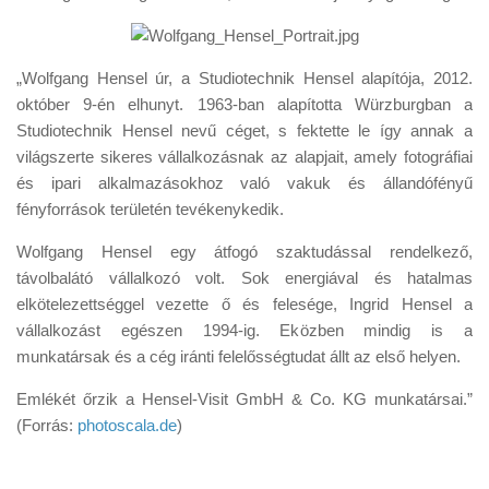
Tanácsok
Érdekességek
„Wolfgang Hensel úr, a Studiotechnik Hensel alapítója, 2012.
Helyszíni Riport
október 9-én elhunyt. 1963-ban alapította Würzburgban a
E-BB
Studiotechnik Hensel nevű céget, s fektette le így annak a
világszerte sikeres vállalkozásnak az alapjait, amely fotográfiai
és ipari alkalmazásokhoz való vakuk és állandófényű
fényforrások területén tevékenykedik.
Wolfgang Hensel egy átfogó szaktudással rendelkező,
távolbalátó vállalkozó volt. Sok energiával és hatalmas
elkötelezettséggel vezette ő és felesége, Ingrid Hensel a
vállalkozást egészen 1994-ig. Eközben mindig is a
munkatársak és a cég iránti felelősségtudat állt az első helyen.
Emlékét őrzik a Hensel-Visit GmbH & Co. KG munkatársai.”
(Forrás:
photoscala.de
)