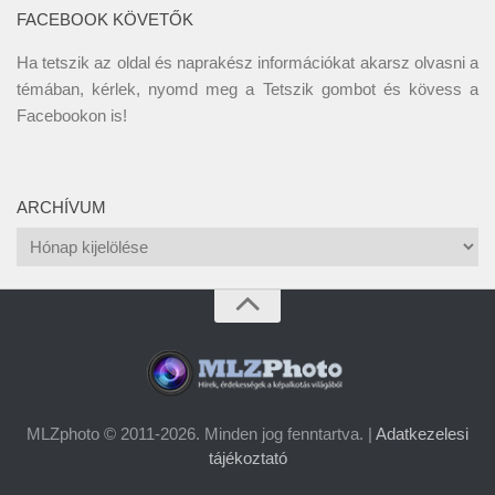
FACEBOOK KÖVETŐK
Ha tetszik az oldal és naprakész információkat akarsz olvasni a
témában, kérlek, nyomd meg a Tetszik gombot és kövess a
Facebookon
is!
ARCHÍVUM
Archívum
MLZphoto © 2011-2026. Minden jog fenntartva. |
Adatkezelesi
tájékoztató