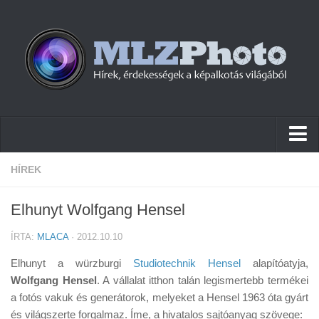
Hírek
HÍREK
Pletykák
Elhunyt Wolfgang Hensel
Cikkek
ÍRTA:
MLACA
· 2012.10.10
Szoftver
Elhunyt a würzburgi
Studiotechnik Hensel
alapítóatyja,
Firmware
Wolfgang Hensel
. A vállalat itthon talán legismertebb termékei
a fotós vakuk és generátorok, melyeket a Hensel 1963 óta gyárt
Tudástár
és világszerte forgalmaz. Íme, a hivatalos sajtóanyag szövege: