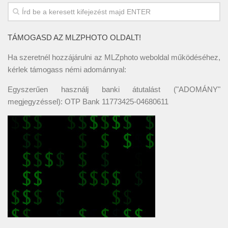
TÁMOGASD AZ MLZPHOTO OLDALT!
Ha szeretnél hozzájárulni az MLZphoto weboldal működéséhez,
kérlek támogass némi adománnyal:
Egyszerűen használj banki átutalást ("ADOMÁNY"
megjegyzéssel): OTP Bank 11773425-04680611