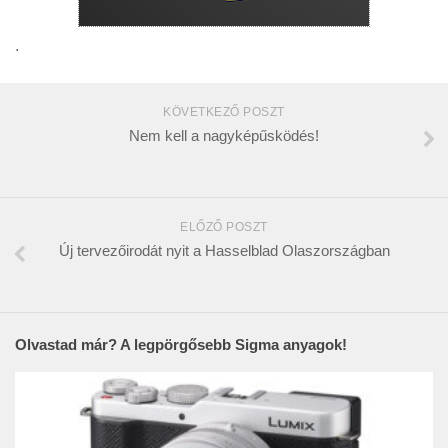
.
KÖVETKEZŐ POSZT
Nem kell a nagyképűsködés!
ELŐZŐ POSZT
Új tervezőirodát nyit a Hasselblad Olaszországban
Olvastad már? A legpörgősebb Sigma anyagok!