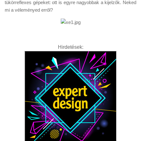
tükörreflexes gépeket: ott is egyre nagyobbak a kijelzők. Neked
mi a véleményed erről?
Hirdetések: