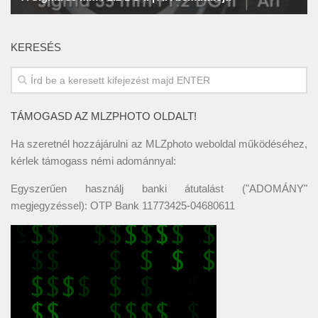
KERESÉS
TÁMOGASD AZ MLZPHOTO OLDALT!
Ha szeretnél hozzájárulni az MLZphoto weboldal működéséhez,
kérlek támogass némi adománnyal:
Egyszerűen használj banki átutalást ("ADOMÁNY"
megjegyzéssel): OTP Bank 11773425-04680611