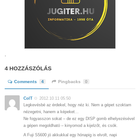
.
4 HOZZÁSZÓLÁS
Comments
4
Pingbacks
0
ColT
2012.10.11 05:50
Legkevésbé az érdekel, hogy néz ki. Nem a gépet szoktam
nézegetni, hanem a képeket…
Ne fogyasszon sokat – de ez egy DISP gomb elhelyezésével
a gépen megoldható – kinyomod a kijelzőt, és csók.
A Fuji S5600 jó akkukkal egy hónapig is elvolt, napi