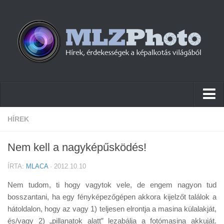
Hírek
HÍREK
Pletykák
Nem kell a nagyképűsködés!
Cikkek
ÍRTA:
MLACA
· 2012.10.10
Szoftver
Nem tudom, ti hogy vagytok vele, de engem nagyon tud
Firmware
bosszantani, ha egy fényképezőgépen akkora kijelzőt találok a
hátoldalon, hogy az vagy 1) teljesen elrontja a masina külalakját,
Tudástár
és/vagy 2) „pillanatok alatt” lezabálja a fotómasina akkuját.