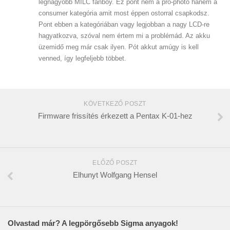
legnagyobb MILC fanboy. Ez pont nem a pro-photo hanem a
consumer kategória amit most éppen ostorral csapkodsz.
Pont ebben a kategóriában vagy legjobban a nagy LCD-re
hagyatkozva, szóval nem értem mi a problémád. Az akku
üzemidő meg már csak ilyen. Pót akkut amúgy is kell
venned, így legfeljebb többet.
KÖVETKEZŐ POSZT
Firmware frissítés érkezett a Pentax K-01-hez
ELŐZŐ POSZT
Elhunyt Wolfgang Hensel
Olvastad már? A legpörgősebb Sigma anyagok!