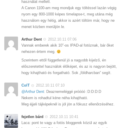
használat mellett.
A Canon 1100-am meg mondjuk egy töltéssel lazán végig
nyom egy 800-1000 képes timelapse-t, meg utána még
használom egy hétig, akkor is azért töltöm már, hogy ne
menet közben merüljön le.
Arthur Dent
2012.10.11 07:06
Vannak emberek akik 10″-os IPAD-al fotóznak, bár őket
nehezen értem meg.
Szerintem ettől függetlenül jó a nagyobb kijelző, én
előszeretettel használok élőképet, és az is nagyon bejött,
hogy kihajtható és forgatható. Sok „földharcban” segít.
ColT
2012.10.11 07:10
@Arthur Dent
: Deaznemeléggé próóóó :D:D:D:D
Nekem is rohadtul kéne néha kihajtható.
Meg éjjeli tájképeknél is jól jön a fókusz ellenőrzéséhez.
fejetlen bárd
2012.10.11 10:41
Laca: pont te vagy a fotós bloggerek közül az egyik