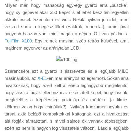
Tanácsok
Milyen már, hogy manapság egy-egy gyártó arra „büszke”,
hogy xy gépével akár 350 képet is el lehet készíteni egyetlen
Érdekességek
akkutöltéssel. Szerintem ez vicc. Nekik nyilván jó üzlet, mert
Helyszíni Riport
veszed sorra a kiegészítőket (+akkuk, markolat), amin jóval
nagyobb haszon van, mint magán a gépen. Ott van például a
E-BB
FujiFilm X100
. Egy remek masina, szép retrós külsővel, amit
majdnem agyonver az aránytalan LCD.
Szerencsére ezt a gyártó is észrevette és a legújabb MILC
masinájukon, az
X-E1
-en már arányos az egérmozi. Sokan arra
hivatkoznak, hogy azért kell a lehető legnagyobb megjelenítő,
hogy vissza tudják ellenőrizni az elkészített képet, hogy lássák,
megfelelő-e a képélesség pozíciója és mértéke (a filmes
időkben vajon hogy csinálták?). Nyilván konzumer anyuka és
társai, akik belépő kompaktokkal kattognak, ezt a hivatkozást
alá fogják támasztani, s mivel sajnos ők vannak többségben,
ezért ez nem is nagyon fog visszafelé változni. Lásd a legújabb