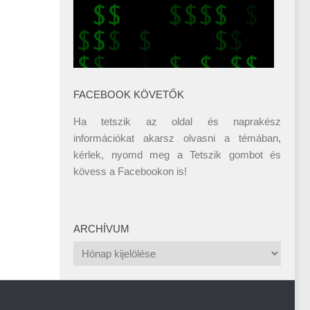
FACEBOOK KÖVETŐK
Ha tetszik az oldal és naprakész
információkat akarsz olvasni a témában,
kérlek, nyomd meg a Tetszik gombot és
kövess a
Facebookon
is!
ARCHÍVUM
Archívum