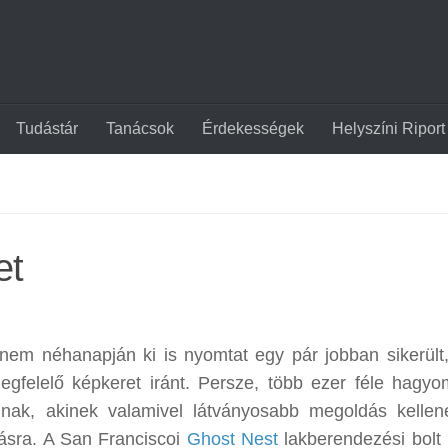
Tudástár
Tanácsok
Érdekességek
Helyszíni Riport
et
em néhanapján ki is nyomtat egy pár jobban sikerült
egfelelő képkeret iránt. Persze, több ezer féle hagy
annak, akinek valamivel látványosabb megoldás kelle
dásra. A San Franciscoi
Ghost Nest
lakberendezési bolt b