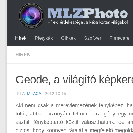
Hírek
Pletykák
Cikkek
Szoftver
Firmware
HÍREK
Geode, a világító képker
ÍRTA:
MLACA
· 2012.10.15
Aki nem csak a merevlemezének fényképez, han
fotót, abban bizonyára felmerül az igény egy m
asztali fényképtartó közül választhatunk, de 
biztos, hogy könnyen rátalál a megfelelő megol