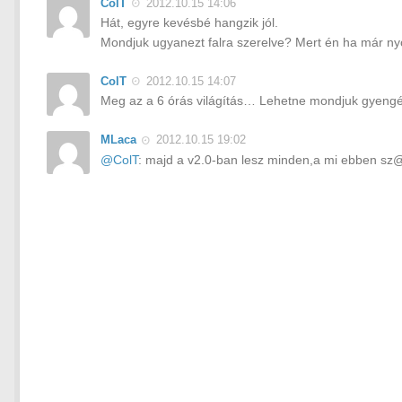
ColT
2012.10.15 14:06
Hát, egyre kevésbé hangzik jól.
Mondjuk ugyanezt falra szerelve? Mert én ha már ny
ColT
2012.10.15 14:07
Meg az a 6 órás világítás… Lehetne mondjuk gyengé
MLaca
2012.10.15 19:02
@ColT
: majd a v2.0-ban lesz minden,a mi ebben sz@