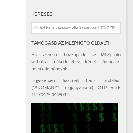
KERESÉS
TÁMOGASD AZ MLZPHOTO OLDALT!
Ha szeretnél hozzájárulni az MLZphoto
weboldal működéséhez, kérlek támogass
némi adománnyal:
Egyszerűen használj banki átutalást
("ADOMÁNY" megjegyzéssel): OTP Bank
11773425-04680611