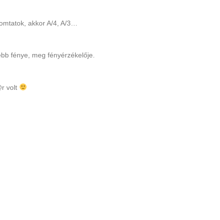
omtatok, akkor A/4, A/3…
bb fénye, meg fényérzékelője.
r volt