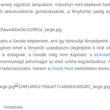
 amely egyrészt lámpaként, másrészt mint képkeret funk
ról akkumulátorok gondoskodnak, a fényforrás pedig 
alra a Geode képkeretet, ami így biztosítja fényképeink 
vel lehet a fényerőt szabályozni (legfeljebb 6 órát vil
van a dolognak: a Geode még nem kapható,
a kickstar
lő mennyiségű pénzmagot az első széria legyártásához. 
t belecsúsztatni, hanem a
Ghost Nest
weboldalon kereszt
Hirdetések: