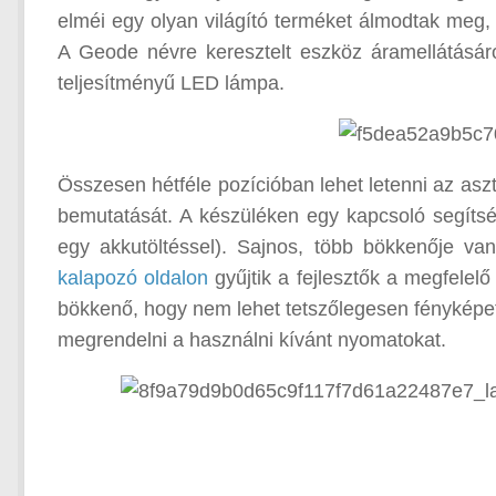
elméi egy olyan világító terméket álmodtak meg,
A Geode névre keresztelt eszköz áramellátásá
teljesítményű LED lámpa.
Összesen hétféle pozícióban lehet letenni az aszt
bemutatását. A készüléken egy kapcsoló segítségé
egy akkutöltéssel). Sajnos, több bökkenője 
kalapozó oldalon
gyűjtik a fejlesztők a megfele
bökkenő, hogy nem lehet tetszőlegesen fényképe
megrendelni a használni kívánt nyomatokat.