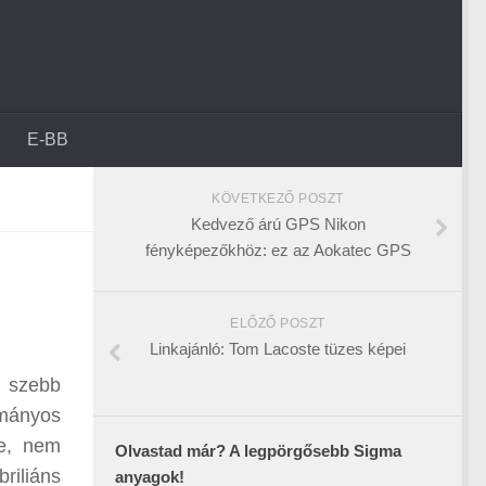
E-BB
KÖVETKEZŐ POSZT
Kedvező árú GPS Nikon
fényképezőkhöz: ez az Aokatec GPS
ELŐZŐ POSZT
Linkajánló: Tom Lacoste tüzes képei
, szebb
ományos
ne, nem
Olvastad már? A legpörgősebb Sigma
riliáns
anyagok!