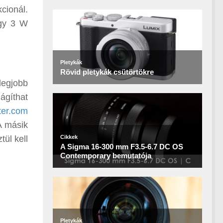
cionál.
egy 3 W
legjobb
ágíthat
ter.com
A másik
ül kell