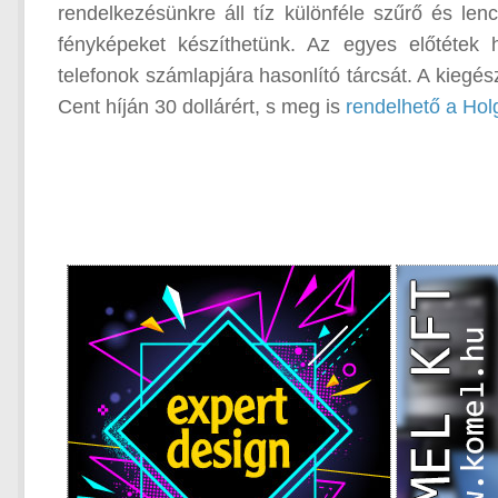
rendelkezésünkre áll tíz különféle szűrő és len
fényképeket készíthetünk. Az egyes előtétek 
telefonok számlapjára hasonlító tárcsát. A kiegész
Cent híján 30 dollárért, s meg is
rendelhető a Hol