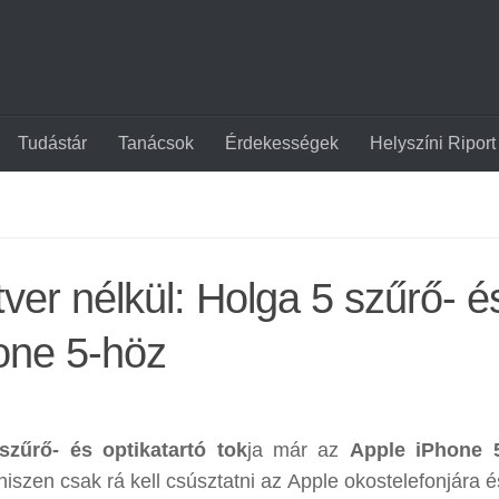
Tudástár
Tanácsok
Érdekességek
Helyszíni Riport
tver nélkül: Holga 5 szűrő- é
hone 5-höz
szűrő- és optikatartó tok
ja már az
Apple iPhone 
iszen csak rá kell csúsztatni az Apple okostelefonjára é