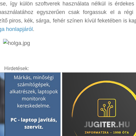
cse, így külön szoftverek használata nélkül is érdekes
használatához egyszerűen csak forgassuk el a régi
ítő piros, kék, sárga, fehér színen kívül feketében is k
ga honlapjáról
.
Hirdetések: