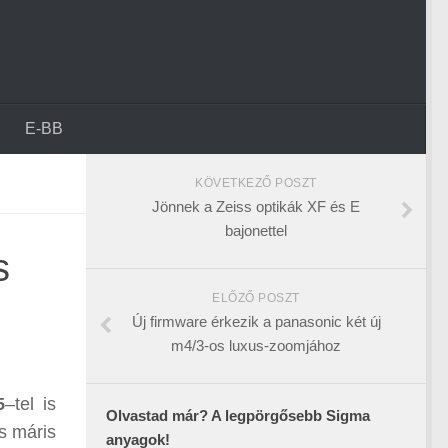
E-BB
KÖVETKEZŐ POSZT
Jönnek a Zeiss optikák XF és E
bajonettel
s
ELŐZŐ POSZT
Új firmware érkezik a panasonic két új
m4/3-os luxus-zoomjához
5
–tel is
Olvastad már? A legpörgősebb Sigma
s máris
anyagok!