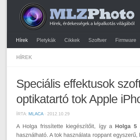
Hírek
Pletykák
Cikkek
Szoftver
Firmware
HÍREK
Speciális effektusok szof
optikatartó tok Apple iP
ÍRTA:
MLACA
· 2012.10.29
A Holga frissítette kiegészítőit, így a
Holga 5 
használható. A tok használata roppant egyszerű, h