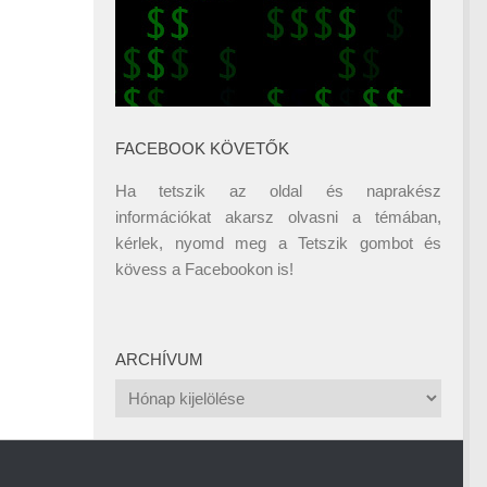
FACEBOOK KÖVETŐK
Ha tetszik az oldal és naprakész
információkat akarsz olvasni a témában,
kérlek, nyomd meg a Tetszik gombot és
kövess a
Facebookon
is!
ARCHÍVUM
Archívum