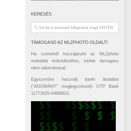
KERESÉS
TÁMOGASD AZ MLZPHOTO OLDALT!
Ha szeretnél hozzájárulni az MLZphoto
weboldal működéséhez, kérlek támogass
némi adománnyal:
Egyszerűen használj banki átutalást
("ADOMÁNY" megjegyzéssel): OTP Bank
11773425-04680611