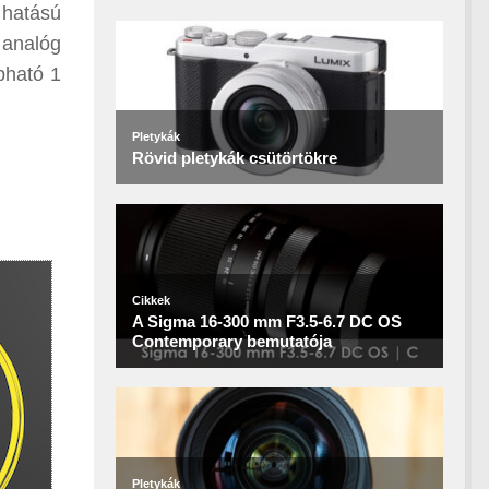
 hatású
 analóg
apható 1