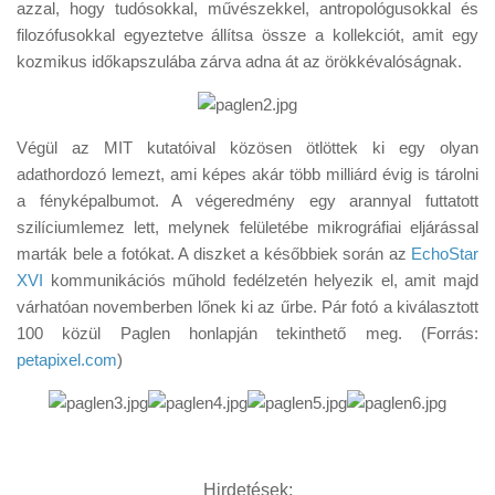
azzal, hogy tudósokkal, művészekkel, antropológusokkal és
filozófusokkal egyeztetve állítsa össze a kollekciót, amit egy
kozmikus időkapszulába zárva adna át az örökkévalóságnak.
Végül az MIT kutatóival közösen ötlöttek ki egy olyan
adathordozó lemezt, ami képes akár több milliárd évig is tárolni
a fényképalbumot. A végeredmény egy arannyal futtatott
szilíciumlemez lett, melynek felületébe mikrográfiai eljárással
marták bele a fotókat. A diszket a későbbiek során az
EchoStar
XVI
kommunikációs műhold fedélzetén helyezik el, amit majd
várhatóan novemberben lőnek ki az űrbe. Pár fotó a kiválasztott
100 közül Paglen honlapján tekinthető meg. (Forrás:
petapixel.com
)
Hirdetések: