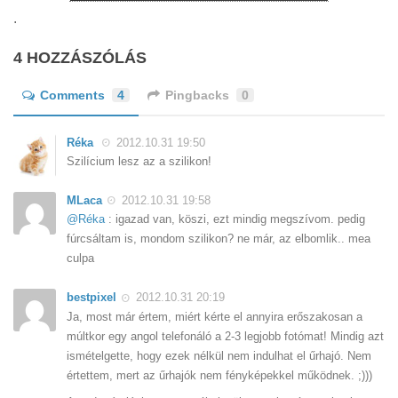
.
4 HOZZÁSZÓLÁS
Comments
4
Pingbacks
0
Réka ‎
2012.10.31 19:50
Szilícium lesz az a szilikon!
MLaca
2012.10.31 19:58
@Réka ‎
: igazad van, köszi, ezt mindig megszívom. pedig
fúrcsáltam is, mondom szilikon? ne már, az elbomlik.. mea
culpa
bestpixel
2012.10.31 20:19
Ja, most már értem, miért kérte el annyira erőszakosan a
múltkor egy angol telefonáló a 2-3 legjobb fotómat! Mindig azt
ismételgette, hogy ezek nélkül nem indulhat el űrhajó. Nem
értettem, mert az űrhajók nem fényképekkel működnek. ;)))