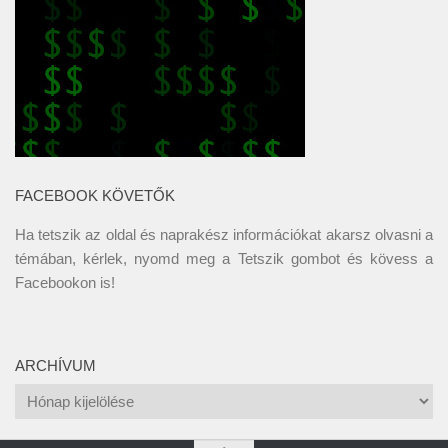
FACEBOOK KÖVETŐK
Ha tetszik az oldal és naprakész információkat akarsz olvasni a
témában, kérlek, nyomd meg a Tetszik gombot és kövess a
Facebookon
is!
ARCHÍVUM
Archívum