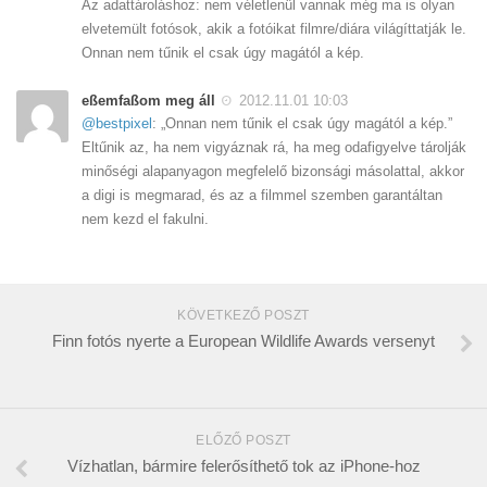
Az adattároláshoz: nem véletlenül vannak még ma is olyan
elvetemült fotósok, akik a fotóikat filmre/diára világíttatják le.
Onnan nem tűnik el csak úgy magától a kép.
eßemfaßom meg áll
2012.11.01 10:03
@bestpixel
: „Onnan nem tűnik el csak úgy magától a kép.”
Eltűnik az, ha nem vigyáznak rá, ha meg odafigyelve tárolják
minőségi alapanyagon megfelelő bizonsági másolattal, akkor
a digi is megmarad, és az a filmmel szemben garantáltan
nem kezd el fakulni.
KÖVETKEZŐ POSZT
Finn fotós nyerte a European Wildlife Awards versenyt
ELŐZŐ POSZT
Vízhatlan, bármire felerősíthető tok az iPhone-hoz