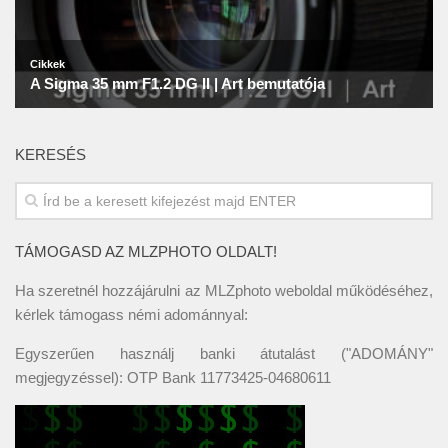
KERESÉS
TÁMOGASD AZ MLZPHOTO OLDALT!
Ha szeretnél hozzájárulni az MLZphoto weboldal működéséhez,
kérlek támogass némi adománnyal:
Egyszerűen használj banki átutalást ("ADOMÁNY"
megjegyzéssel): OTP Bank 11773425-04680611