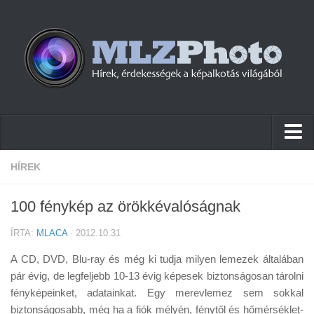
Hírek
HÍREK
Pletykák
100 fénykép az örökkévalóságnak
Cikkek
ÍRTA:
MLACA
· 2012.10.31
Szoftver
A CD, DVD, Blu-ray és még ki tudja milyen lemezek általában
Firmware
pár évig, de legfeljebb 10-13 évig képesek biztonságosan tárolni
fényképeinket, adatainkat. Egy merevlemez sem sokkal
Tudástár
biztonságosabb, még ha a fiók mélyén, fénytől és hőmérséklet-