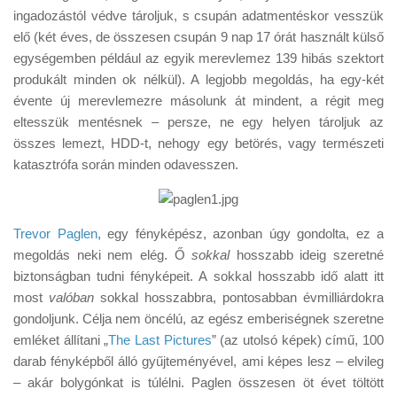
Tanácsok
ingadozástól védve tároljuk, s csupán adatmentéskor vesszük
elő (két éves, de összesen csupán 9 nap 17 órát használt külső
Érdekességek
egységemben például az egyik merevlemez 139 hibás szektort
Helyszíni Riport
produkált minden ok nélkül). A legjobb megoldás, ha egy-két
évente új merevlemezre másolunk át mindent, a régit meg
E-BB
eltesszük mentésnek – persze, ne egy helyen tároljuk az
összes lemezt, HDD-t, nehogy egy betörés, vagy természeti
katasztrófa során minden odavesszen.
Trevor Paglen
, egy fényképész, azonban úgy gondolta, ez a
megoldás neki nem elég. Ő
sokkal
hosszabb ideig szeretné
biztonságban tudni fényképeit. A sokkal hosszabb idő alatt itt
most
valóban
sokkal hosszabbra, pontosabban évmilliárdokra
gondoljunk. Célja nem öncélú, az egész emberiségnek szeretne
emléket állítani „
The Last Pictures
” (az utolsó képek) című, 100
darab fényképből álló gyűjteményével, ami képes lesz – elvileg
– akár bolygónkat is túlélni. Paglen összesen öt évet töltött