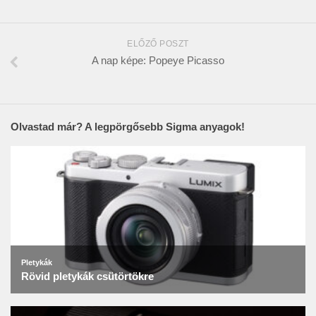
ELŐZŐ POSZT
A nap képe: Popeye Picasso
Olvastad már? A legpörgősebb Sigma anyagok!