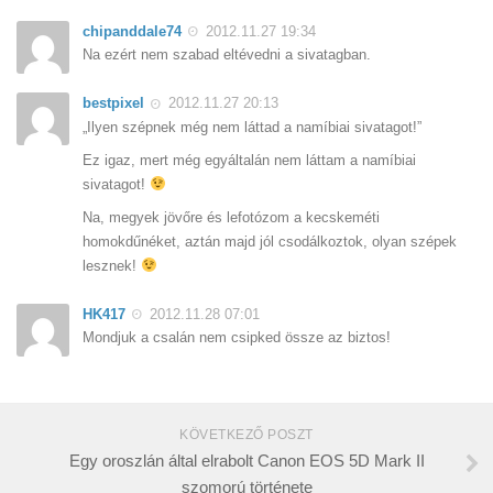
chipanddale74
2012.11.27 19:34
Na ezért nem szabad eltévedni a sivatagban.
bestpixel
2012.11.27 20:13
„Ilyen szépnek még nem láttad a namíbiai sivatagot!”
Ez igaz, mert még egyáltalán nem láttam a namíbiai
sivatagot!
Na, megyek jövőre és lefotózom a kecskeméti
homokdűnéket, aztán majd jól csodálkoztok, olyan szépek
lesznek!
HK417
2012.11.28 07:01
Mondjuk a csalán nem csipked össze az biztos!
KÖVETKEZŐ POSZT
Egy oroszlán által elrabolt Canon EOS 5D Mark II
szomorú története