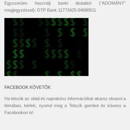
Egyszerűen használj banki átutalást ("ADOMÁNY"
megjegyzéssel): OTP Bank 11773425-04680611
FACEBOOK KÖVETŐK
Ha tetszik az oldal és naprakész információkat akarsz olvasni a
témában, kérlek, nyomd meg a Tetszik gombot és kövess a
Facebookon
is!