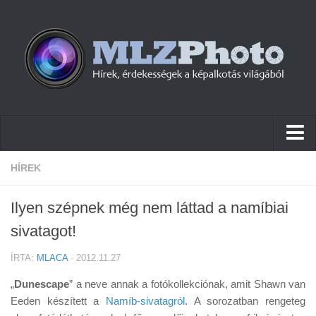
Hírek
HÍREK
Pletykák
Ilyen szépnek még nem láttad a namíbiai
Cikkek
sivatagot!
Szoftver
ÍRTA:
MLACA
· 2012.11.27
Firmware
„
Dunescape
” a neve annak a fotókollekciónak, amit Shawn van
Tudástár
Eeden készített a
Namíb-sivatagról
. A sorozatban rengeteg