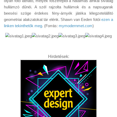
olyan fotó látható, melyek főszereplői a hatalmas afrikai sivatag
Tanácsok
hullámzó dűnéi. A szél rajzolta hullámok és a napsugarak
Érdekességek
beesési szöge érdekes fény-árnyék játéka lélegzetelállító
geometriai alakzatokat tár elénk. Shawn van Eeden fotói
ezen a
Helyszíni Riport
linken tekinthetők meg
. (Forrás:
mymodernmet.com
)
E-BB
Hirdetések: