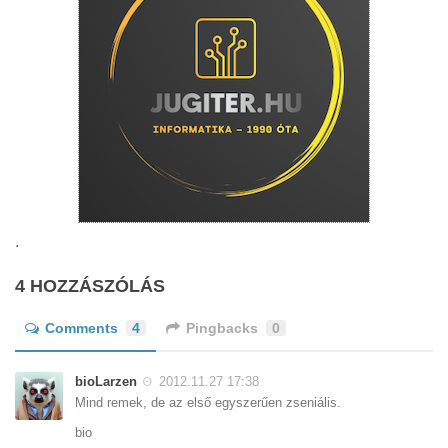
.
4 HOZZÁSZÓLÁS
Comments
4
Pingbacks
0
bioLarzen
2012.11.27 17:38
Mind remek, de az első egyszerűen zseniális.
bio