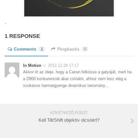
.
1 RESPONSE
Comments
1
Pingbacks
0
In Motion
2012.12.28 17:17
Akkor itt az ideje, hogy a Canon felkösse a gatyáját, mert ha
a D800 konkurenciát akar csinálni, ahhoz nem lesz elég a
szokásos harmatgyenge dinamikus tartomány…
KÖVETKEZŐ POSZT
Kell Tilt/Shift objektív olcsóért?