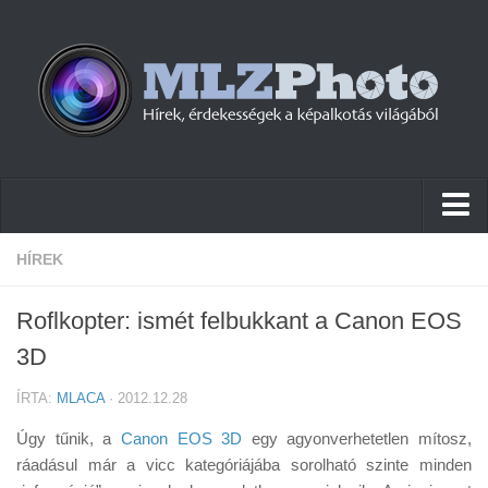
Hírek
HÍREK
Pletykák
Roflkopter: ismét felbukkant a Canon EOS
Cikkek
3D
Szoftver
ÍRTA:
MLACA
· 2012.12.28
Firmware
Úgy tűnik, a
Canon EOS 3D
egy agyonverhetetlen mítosz,
Tudástár
ráadásul már a vicc kategóriájába sorolható szinte minden