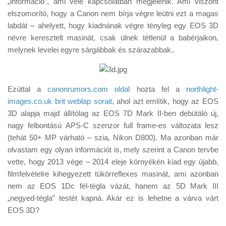
„információ”, ami vele kapcsolatban megjelenik. Ami viszont
Tanácsok
elszomorító, hogy a Canon nem bírja végre leütni ezt a magas
Érdekességek
labdát – ahelyett, hogy kiadnának végre tényleg egy EOS 3D
névre keresztelt masinát, csak ülnek tétlenül a babérjaikon,
Helyszíni Riport
melynek levelei egyre sárgábbak és
szárazabbak
..
E-BB
Ezúttal a
canonrumors.com oldal
hozta fel a
northlight-
images.co.uk brit weblap sorait
, ahol azt említik, hogy az EOS
3D alapja majd állítólag az EOS 7D Mark II-ben debütáló új,
nagy felbontású APS-C szenzor full frame-es változata lesz
(tehát 50+ MP várható – szia, Nikon D800). Ma azonban már
olvastam egy olyan információt is, mely szerint a Canon tervbe
vette, hogy 2013 vége – 2014 eleje környékén kiad egy újabb,
filmfelvételre kihegyezett tükörreflexes masinát, ami azonban
nem az EOS 1Dc fél-tégla vázát, hanem az 5D Mark III
„negyed-tégla” testét kapná. Akár ez is lehetne a várva várt
EOS 3D?