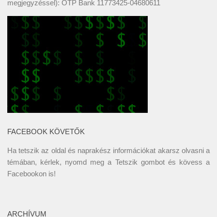
megjegyzéssel): OTP Bank 11773425-04680611
FACEBOOK KÖVETŐK
Ha tetszik az oldal és naprakész információkat akarsz olvasni a
témában, kérlek, nyomd meg a Tetszik gombot és kövess a
Facebookon
is!
ARCHÍVUM