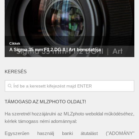
KERESÉS
TÁMOGASD AZ MLZPHOTO OLDALT!
Ha szeretnél hozzájárulni az MLZphoto weboldal működéséhez,
kérlek támogass némi adománnyal:
Egyszerűen használj banki átutalást ("ADOMÁNY"