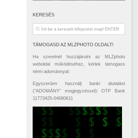
KERESÉS
TÁMOGASD AZ MLZPHOTO OLDALT!
Ha szeretnél hozzájárulni az MLZphoto
weboldal működéséhez, kérlek támogass
némi adománnyal:
Egyszerűen használj banki átutalást
("ADOMÁNY" megjegyzéssel): OTP Bank
11773425-04680611