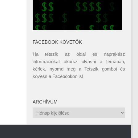
FACEBOOK KÖVETŐK
Ha tetszik az oldal és naprakész
információkat akarsz olvasni a témában,
kérlek, nyomd meg a Tetszik gombot és
kövess a
Facebookon
is!
ARCHÍVUM
Archívum