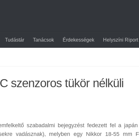
Tudástár
Tanácsok
Érdekességek
Helyszíni Riport
 szenzoros tükör nélküli
emfelkeltő szabadalmi bejegyzést fedezett fel a japá
ésekre vadásznak), melyben egy Nikkor 18-55 mm F