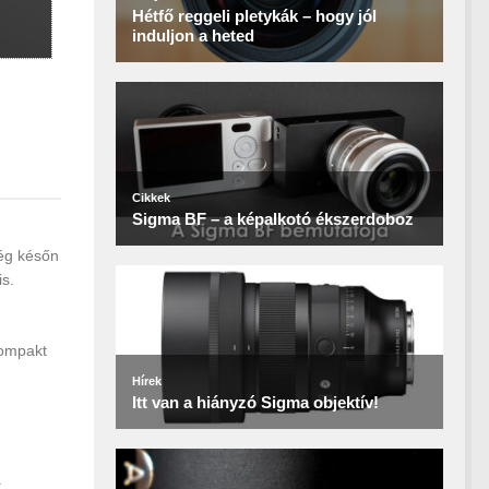
lég későn
is.
kompakt
a