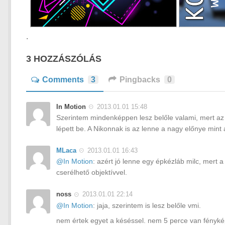
.
3 HOZZÁSZÓLÁS
Comments
3
Pingbacks
0
In Motion
2013.01.01 15:48
Szerintem mindenképpen lesz belőle valami, mert az
lépett be. A Nikonnak is az lenne a nagy előnye min
MLaca
2013.01.01 16:43
@In Motion
: azért jó lenne egy épkézláb milc, mert
cserélhető objektívvel.
noss
2013.01.01 22:14
@In Motion
: jaja, szerintem is lesz belőle vmi.
nem értek egyet a késéssel. nem 5 perce van fényk