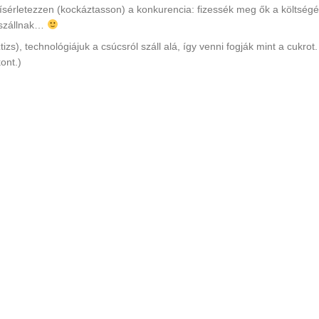
ísérletezzen (kockáztasson) a konkurencia: fizessék meg ők a költségé
beszállnak…
zs), technológiájuk a csúcsról száll alá, így venni fogják mint a cukrot.
ont.)