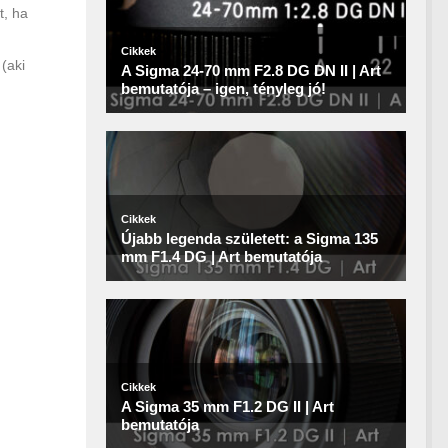
t, ha
 (aki