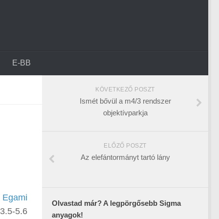
E-BB
KÖVETKEZŐ POSZT
Ismét bővül a m4/3 rendszer
objektívparkja
ELŐZŐ POSZT
Az elefántormányt tartó lány
n
Egami
Olvastad már? A legpörgősebb Sigma
3.5-5.6
anyagok!