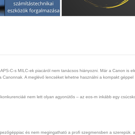
 APS-C-s MILC-ek piacáról nem tanácsos hiányozni. Már a Canon is e
t a Canonnak. A meglévő lencséket lehetne használni a kompakt géppel 
 a konkurenciáé nem lett olyan agyonütős – az eos-m inkább egy csúcs
épezőgéppiac és nem megingatható a profi szegmensben a szerepük. 