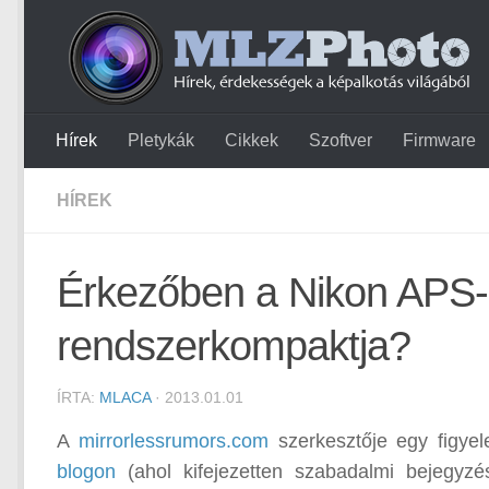
Hírek
Pletykák
Cikkek
Szoftver
Firmware
HÍREK
Érkezőben a Nikon APS-C
rendszerkompaktja?
ÍRTA:
MLACA
· 2013.01.01
A
mirrorlessrumors.com
szerkesztője egy figyel
blogon
(ahol kifejezetten szabadalmi bejegyz