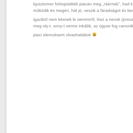
kjusztomer fotóspistikék piacán meg „ráérnek”, had k
működik és megéri, hát jó, veszik a fáradságot és 
igaziból nem késnek le semmiről, hisz a nevük (preszti
meg oly-t, sony-t venne inkább, az úgyse fog canonik
piaci elemzésem olvashattátok