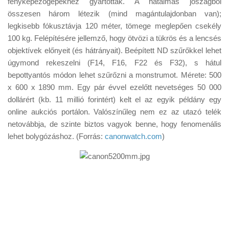
fényképezőgépekhez gyártottak. A hatalmas jószágból
Tanácsok
összesen három létezik (mind magántulajdonban van);
Érdekességek
legkisebb fókusztávja 120 méter, tömege meglepően csekély
100 kg. Felépítésére jellemző, hogy ötvözi a tükrös és a lencsés
Helyszíni Riport
objektívek előnyeit (és hátrányait). Beépített ND szűrőkkel lehet
E-BB
úgymond rekeszelni (F14, F16, F22 és F32), s hátul
bepottyantós módon lehet szűrőzni a monstrumot. Mérete: 500
x 600 x 1890 mm. Egy pár évvel ezelőtt nevetséges 50 000
dollárért (kb. 11 millió forintért) kelt el az egyik példány egy
online aukciós portálon. Valószínűleg nem ez az utazó telék
netovábbja, de szinte biztos vagyok benne, hogy fenomenális
lehet bolygózáshoz. (Forrás:
canonwatch.com
)