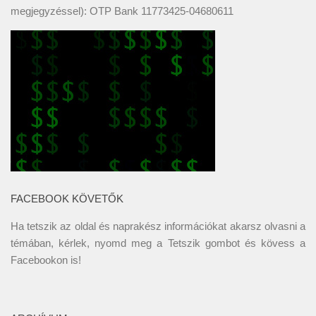
megjegyzéssel): OTP Bank 11773425-04680611
FACEBOOK KÖVETŐK
Ha tetszik az oldal és naprakész információkat akarsz olvasni a
témában, kérlek, nyomd meg a Tetszik gombot és kövess a
Facebookon
is!