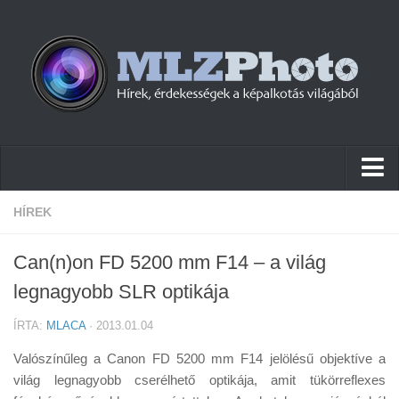
Hírek
HÍREK
Pletykák
Can(n)on FD 5200 mm F14 – a világ
Cikkek
legnagyobb SLR optikája
Szoftver
ÍRTA:
MLACA
· 2013.01.04
Firmware
Valószínűleg a Canon FD 5200 mm F14 jelölésű objektíve a
Tudástár
világ legnagyobb cserélhető optikája, amit tükörreflexes