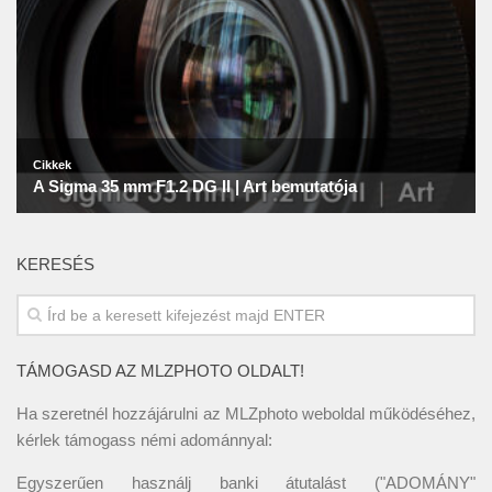
KERESÉS
TÁMOGASD AZ MLZPHOTO OLDALT!
Ha szeretnél hozzájárulni az MLZphoto weboldal működéséhez,
kérlek támogass némi adománnyal:
Egyszerűen használj banki átutalást ("ADOMÁNY"